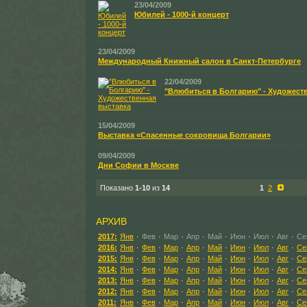
23/04/2009
Юбилей - 1000-й концерт
23/04/2009
Международный Книжный салон в Санкт-Петербурге
22/04/2009
"Влюбиться в Болгарию" - Художест
15/04/2009
Выставка «Спасенные сокровища Болгарии»
09/04/2009
Дни Софии в Москве
Показано
1-10
из
14
1
2
АРХИВ
2017:
Янв
·
Фев
·
Мар
·
Апр
·
Май
·
Июн
·
Июл
·
Авг
·
Се
2016:
Янв
·
Фев
·
Мар
·
Апр
·
Май
·
Июн
·
Июл
·
Авг
·
Се
2015:
Янв
·
Фев
·
Мар
·
Апр
·
Май
·
Июн
·
Июл
·
Авг
·
Се
2014:
Янв
·
Фев
·
Мар
·
Апр
·
Май
·
Июн
·
Июл
·
Авг
·
Се
2013:
Янв
·
Фев
·
Мар
·
Апр
·
Май
·
Июн
·
Июл
·
Авг
·
Се
2012:
Янв
·
Фев
·
Мар
·
Апр
·
Май
·
Июн
·
Июл
·
Авг
·
Се
2011:
Янв
·
Фев
·
Мар
·
Апр
·
Май
·
Июн
·
Июл
·
Авг
·
Се