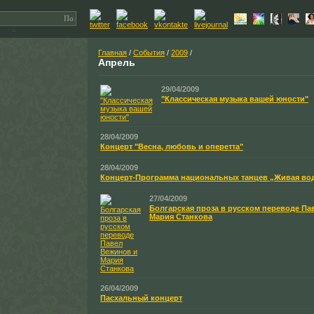
Главная
/
События
/
2009
/
Апрель
29/04/2009
"Классическая музыка вашей юности"
28/04/2009
Концерт "Весна, любовь и оперетта"
28/04/2009
Концерт-Программа национальных танцев „Живая во
27/04/2009
Болгарская проза в русском переводе Па
Мария Станкова
26/04/2009
Пасхальный концерт