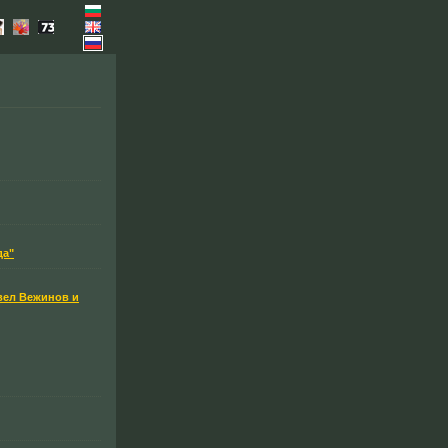
да"
вел Вежинов и