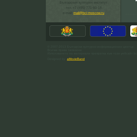
Българския културен институт
тел. +7 (495) 771-60-18
e-mail:
mail@bci-moscow.ru
© 2007-2013 Български културно-информационен център.
Всички права запазени.
Използването на материали препратка към този уебсайт bc
Designed by
aMovieBand