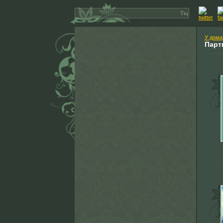
У дома
Парт