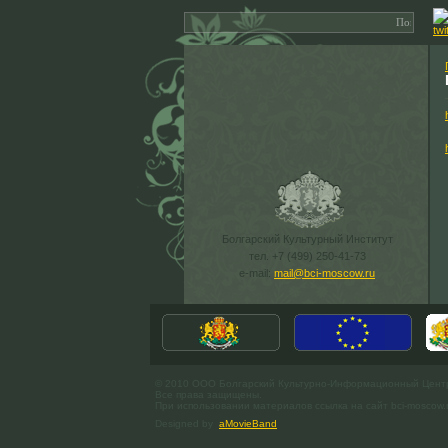
Болгарский Культурный Институт
тел. +7 (499) 250-41-73
e-mail:
mail@bci-moscow.ru
© 2010 ООО Болгарский Культурно-Информационный Цент
Все права защищены.
При использовании материалов ссылка на сайт bci-moscow.
Designed by
aMovieBand