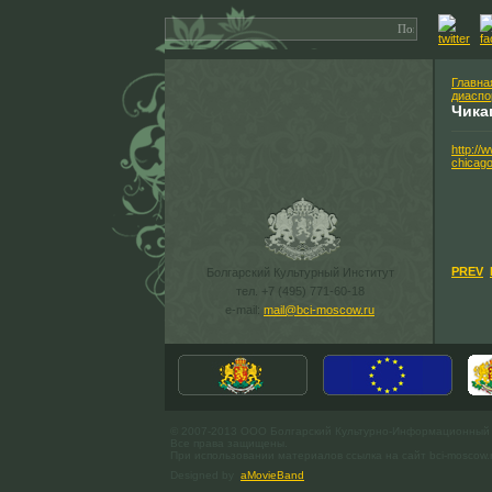
Главна
диаспо
Чика
http://
chicago
PREV
Болгарский Культурный Институт
тел. +7 (495) 771-60-18
e-mail:
mail@bci-moscow.ru
© 2007-2013 ООО Болгарский Культурно-Информационный
Все права защищены.
При использовании материалов ссылка на сайт bci-moscow.
Designed by
aMovieBand