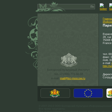
Главна
Информ
Пари
Espace 
28, rue
75008 P
France
тел. 00
факс: 
mob. 0
e-mail:
http://
Болгарский Культурный Институт
тел. +7 (495) 771-60-18
Директ
Сотруд
e-mail:
mail@bci-moscow.ru
© 2007-2013 ООО Болгарский Культурно-Информационный
Все права защищены.
При использовании материалов ссылка на сайт bci-moscow.