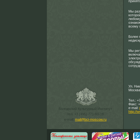
принят
Мы раз
которо
любому
ознако
всему 
Более 
недиск
Мы рег
включа
электр
обсужд
сотруд
Ул. Ни
Москва
Тел.: +
Факс: +
e-mail:
Болгарский Культурный Институт
http://w
тел. +7 (495) 771-60-18
e-mail:
mail@bci-moscow.ru