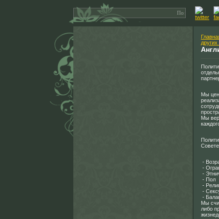
Главна
других
Англ
Полити
отдель
партне
Мы цен
реализ
сотруд
простр
Мы вер
каждог
Полити
Совете
- Возр
- Огра
- Этни
- Пол
- Рели
- Секс
- Бала
Мы счи
либо п
жизнед