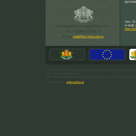
русско
тел.: 8
e-mail:
Болгарский Культурный Институт
http://
тел. +7 (495) 771-60-18
e-mail:
mail@bci-moscow.ru
© 2007-2013 ООО Болгарский Культурно-Информационный
Все права защищены.
При использовании материалов ссылка на сайт bci-moscow.
Designed by
aMovieBand