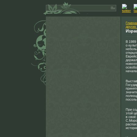
Главна
других
Изра
В 1989
о куль
неболь
открыл
Еврейс
держал
новелл
освобо
начала
Выстав
Госуда
принят
значит
полноц
посоль
При со
этой ц
в своё
С.Моро
распах
истори