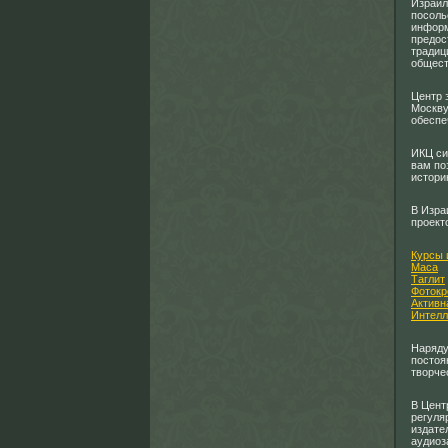
Израил
посоль
информ
предос
традиц
общест
Центр 
Москву
обеспе
ИКЦ си
вам по
истори
В Изра
проект
Курсы 
Маса
Таглит
Фотокр
Активн
Интелл
Наряду
постоя
творче
В Цент
регуля
издате
аудиоз