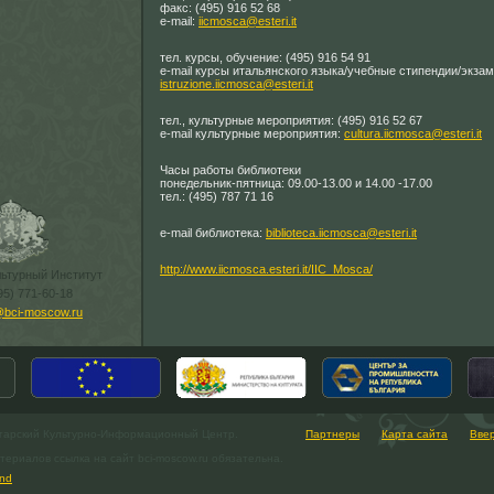
факс: (495) 916 52 68
e-mail:
iicmosca@esteri.it
тел. курсы, обучение: (495) 916 54 91
e-mail курсы итальянского языка/учебные стипендии/экза
istruzione.iicmosca@esteri.it
тел., культурные мероприятия: (495) 916 52 67
e-mail культурные мероприятия:
cultura.iicmosca@esteri.it
Часы работы библиотеки
понедельник-пятница: 09.00-13.00 и 14.00 -17.00
тел.: (495) 787 71 16
e-mail библиотека:
biblioteca.iicmosca@esteri.it
http://www.iicmosca.esteri.it/IIC_Mosca/
льтурный Институт
95) 771-60-18
@bci-moscow.ru
гарский Культурно-Информационный Центр.
Партнеры
Карта сайта
Вве
ериалов ссылка на сайт bci-moscow.ru обязательна.
nd