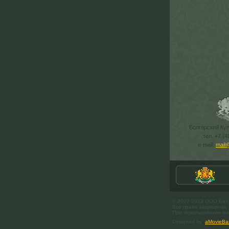
Болгарский Ку
тел. +7 (4
e-mail:
mail
© 2007-2013 ООО Бол
Все права защищены.
При использовании мат
Designed by
aMovieBa