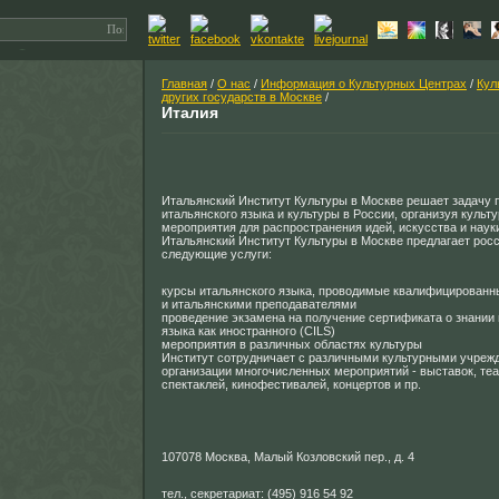
Главная
/
О нас
/
Информация о Культурных Центрах
/
Кул
других государств в Москве
/
Италия
Итальянский Институт Культуры в Москве решает задачу
итальянского языка и культуры в России, организуя культ
мероприятия для распространения идей, искусства и наук
Итальянский Институт Культуры в Москве предлагает рос
следующие услуги:
курсы итальянского языка, проводимые квалифицирован
и итальянскими преподавателями
проведение экзамена на получение сертификата о знании 
языка как иностранного (CILS)
мероприятия в различных областях культуры
Институт сотрудничает с различными культурными учреж
организации многочисленных мероприятий - выставок, те
спектаклей, кинофестивалей, концертов и пр.
107078 Москва, Малый Козловский пер., д. 4
тел., секретариат: (495) 916 54 92