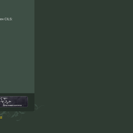
мен CILS:
рх