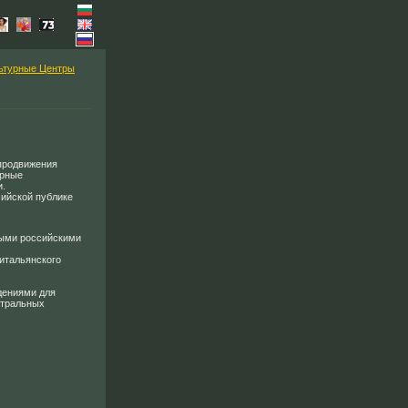
ьтурные Центры
 продвижения
урные
и.
сийской публике
ными российскими
итальянского
дениями для
атральных