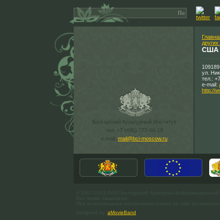
Главна
других
США
109189
ул. Ни
тел.: +
e-mail:
http://
Болгарский Культурный Институт
тел. +7 (495) 771-60-18
e-mail:
mail@bci-moscow.ru
© 2007-2013 ООО Болгарский Культурно-Информационный
Все права защищены.
При использовании материалов ссылка на сайт bci-moscow.
Designed by
aMovieBand