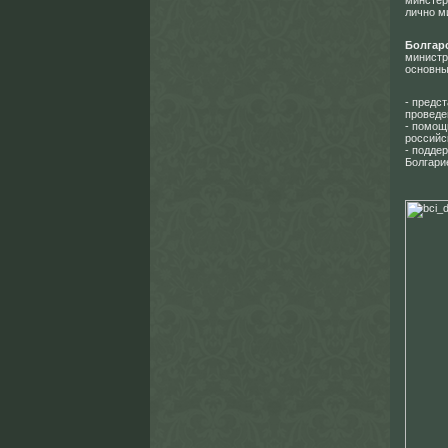
минстер
лично м
Болгар
министр
основны
- предс
проведе
- помощ
российс
- подде
Болгари