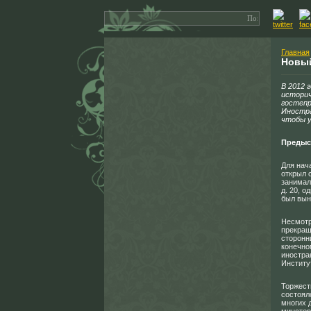
Главная
Новый
В 2012 
историч
гостепр
Иностра
чтобы у
Предыс
Для нач
открыл 
занимал
д. 20, о
был вын
Несмотр
прекращ
сторонн
конечно
иностра
Институ
Торжест
состояло
многих 