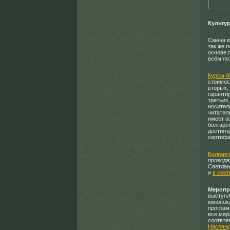
Культу
Смена м
так же 
основе 
всём по
Курсы б
стоимост
вторых,
гаранти
третьих
носители
читател
имеет о
болгарс
достигн
сертифи
Болгарс
проводя
Светлан
и
в соот
Меропр
выступл
кинопок
програ
все мер
соотвте
Наслаж