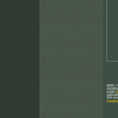
адрес
: 
телефо
e-mail
:
m
сайт Б
БКИ име
Faceboo