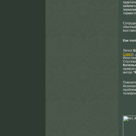
практич
кабинет
зеркала
торжест
Сотрудн
обычный
выставо
Как поп
Легко!
Б
Совет
).
Иностра
Спускае
Котель
правую 
метро "
Помните
безопас
пробле
телефон