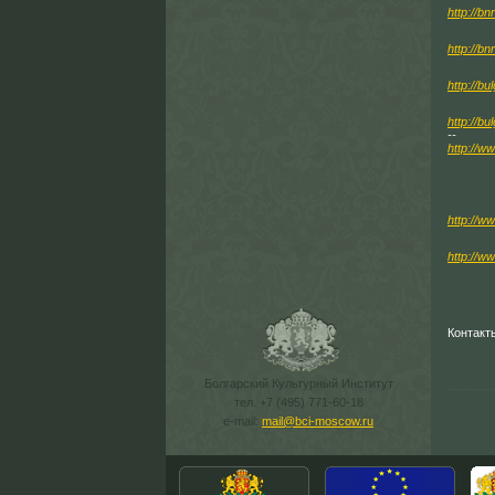
http://b
http://bn
http://bu
http://bu
--
http://w
http://w
http://
Контакт
Болгарский Культурный Институт
тел. +7 (495) 771-60-18
e-mail:
mail@bci-moscow.ru