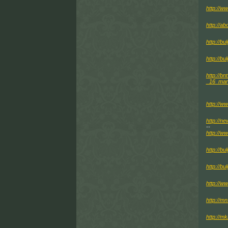
http://w
http://
http://bu
http://bu
http://b
_16_mar
http://w
http://n
--
http://w
http://bu
http://bu
http://ww
http://m
http://m