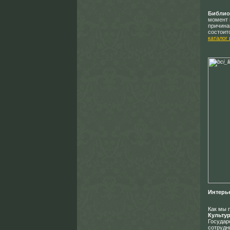
Библио
момент 
причина
состоит
каталог
Интерь
Как мы 
Культур
Государ
сотрудн