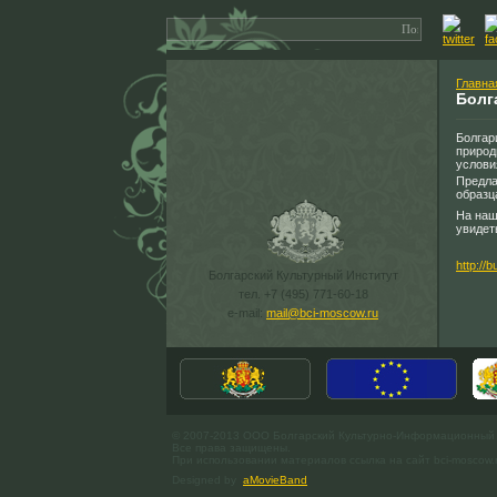
Главна
Болг
Болгар
природ
услови
Предла
образц
На наш
увидет
http://b
Болгарский Культурный Институт
тел. +7 (495) 771-60-18
e-mail:
mail@bci-moscow.ru
© 2007-2013 ООО Болгарский Культурно-Информационный
Все права защищены.
При использовании материалов ссылка на сайт bci-moscow.
Designed by
aMovieBand