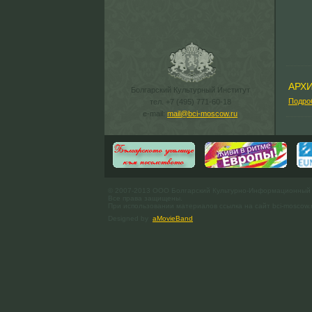
АРХ
Болгарский Культурный Институт
Подро
тел. +7 (495) 771-60-18
e-mail:
mail@bci-moscow.ru
© 2007-2013 ООО Болгарский Культурно-Информационный
Все права защищены.
При использовании материалов ссылка на сайт bci-moscow.
Designed by
aMovieBand