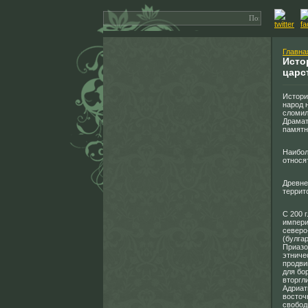
Главна
Исто
царс
Истори
народ 
сломил
Драмат
памятн
Наибол
относя
Древне
террит
С 200 г
империи
северо
(булга
Приазо
этниче
продви
для бо
вторгли
Адриат
восточ
свобод