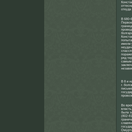
Конста
оттесн
откуда
В 680-
Первое
границ
провед
болгар
Конста
попыта
имели 
неудач
спасся
пораже
ряд те
самым 
заключ
незави
В 8 и 
г. бол
письме
госуда
провоз
Во вре
власть
была з
(802-8
гранич
славян
госуда
Омурта