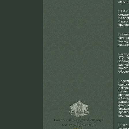
христи
В Во 2
создат
Во вре
Первог
придви
Процес
болгар
высшую
унасле
Распад
970) н
зарожд
равноп
войска
обосно
Преемн
одержа
Вскоре
только
продол
в Софи
патриа
фактич
сражен
прозва
послед
Болгарский Культурный Институт
тел. +7 (495) 771-60-18
В 10 в
земли 