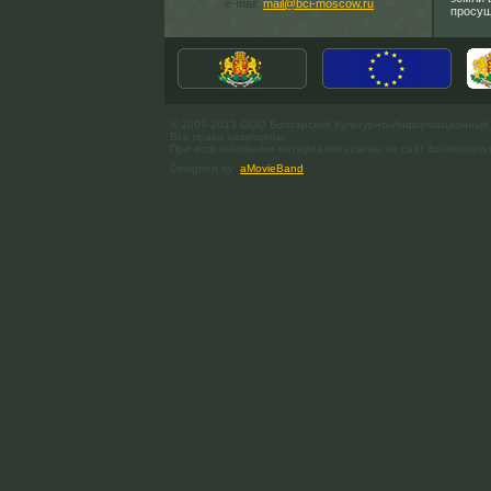
e-mail:
mail@bci-moscow.ru
просущ
© 2007-2013 ООО Болгарский Культурно-Информационный
Все права защищены.
При использовании материалов ссылка на сайт bci-moscow.
Designed by
aMovieBand