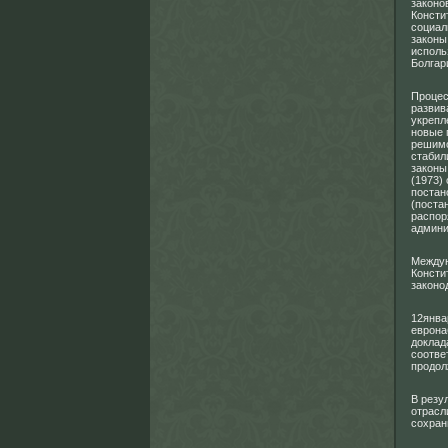
законо
Консти
социал
законы
исполь
Болгар
Процес
развива
укрепл
новые 
решимо
стабил
законы
(1973)
постан
(поста
распор
админи
Междун
Консти
законо
12янва
еврона
доклад
соотве
продол
В резу
отрасл
сохран