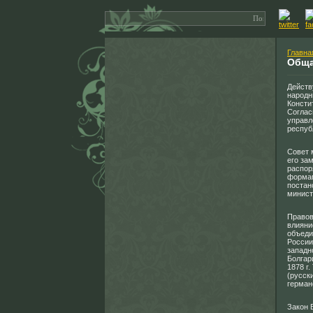
Главна
Обща
Действ
народн
Констит
Соглас
управл
респуб
Совет 
его за
распор
формам
постан
минист
Правов
влияни
объеди
России
западн
Болгар
1878 г
(русск
герман
Закон 