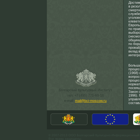
Достиж
в резо
смертн
службе
уголов
клевет
Европы
по пра
выборо
(несмо
общины
по бор
провай
вклад 
интегр
Больши
процес
(1968)
вопрос
процес
нормат
посвящ
Болгарский Культурный Институт
Закон 
тел. +7 (495) 771-60-18
1996).
управл
e-mail:
mail@bci-moscow.ru
состав
© 2007-2013 ООО Болгарский Культурно-Информационный
Все права защищены.