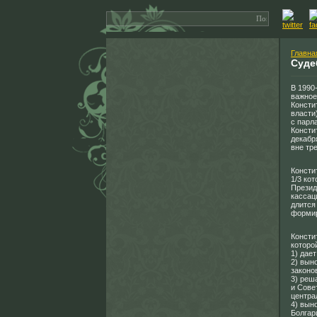
Главна
Суде
В 1990
важное
Консти
власти
с парл
Консти
декабр
вне тр
Консти
1/3 ко
Презид
кассац
длится
формир
Консти
которой
1) дае
2) вын
законо
3) реш
и Сове
центра
4) вын
Болгар