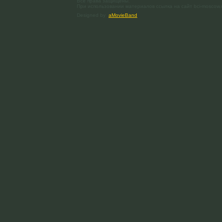
Все права защищены.
При использовании материалов ссылка на сайт bci-moscow.
Designed by
aMovieBand