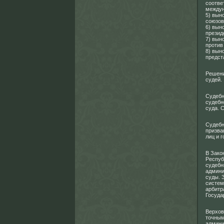
соотве
междун
5) вын
союзов
6) вын
презид
7) вын
против
8) вын
предст
Решени
судей.
Судебн
судебн
суда. 
Судебн
призва
лиц и 
В Зако
Респуб
судебн
админи
суды. 
систем
арбитр
Госуда
Верхов
точным
админи