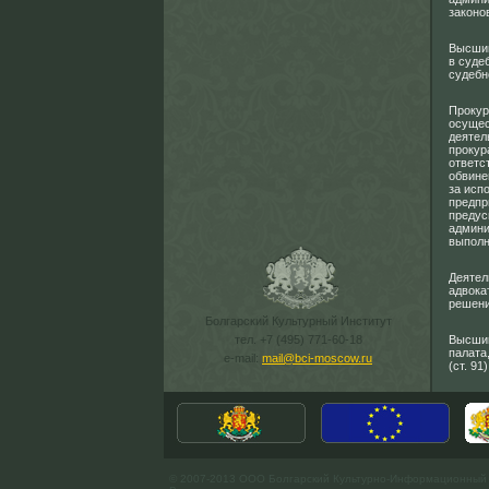
законо
Высший
в суде
судебно
Прокур
осущес
деятел
прокур
ответс
обвине
за исп
предпр
предус
админи
выполня
Деятел
адвока
решени
Болгарский Культурный Институт
тел. +7 (495) 771-60-18
Высшим
палата
e-mail:
mail@bci-moscow.ru
(ст. 9
© 2007-2013 ООО Болгарский Культурно-Информационный