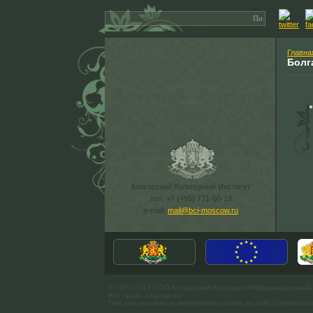
Главна
Болг
Болгарский Культурный Институт
тел. +7 (495) 771-60-18
e-mail:
mail@bci-moscow.ru
© 2007-2013 ООО Болгарский Культурно-Информационный
Все права защищены.
При использовании материалов ссылка на сайт bci-moscow.