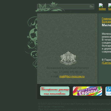
Главна
Болгар
Миле
Милена
ремесе
В тече
соедин
болгар
и дере
соврем
В Пари
(Carrou
Болгарский Культурный Институт
тел. +7 (495) 771-60-18
e-mail:
mail@bci-moscow.ru
© 2007-2013 ООО Болгарский Культурно-Информационный
Все права защищены.
При использовании материалов ссылка на сайт bci-moscow.