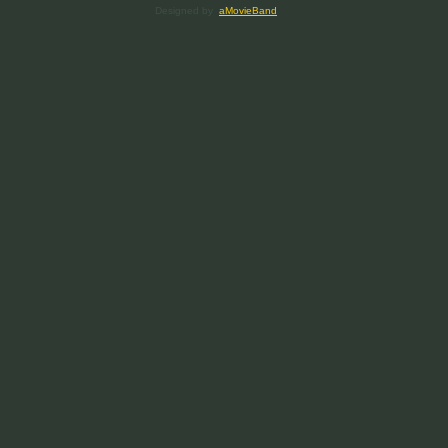
Designed by
aMovieBand