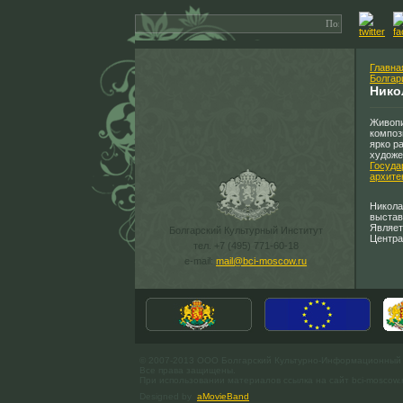
Главна
Болгар
Нико
Живопи
композ
ярко р
художе
Госуда
архите
Никола
выстав
Являет
Болгарский Культурный Институт
Центра
тел. +7 (495) 771-60-18
e-mail:
mail@bci-moscow.ru
© 2007-2013 ООО Болгарский Культурно-Информационный
Все права защищены.
При использовании материалов ссылка на сайт bci-moscow.
Designed by
aMovieBand