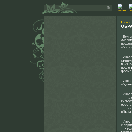
Главна
ОБР
Болгар
диплом
продол
образо
Иност
степен
высшее
после 
формал
Иностр
обучен
Иностр
- на о
культу
совета
- посл
объеме
Иностр
с поря
- если