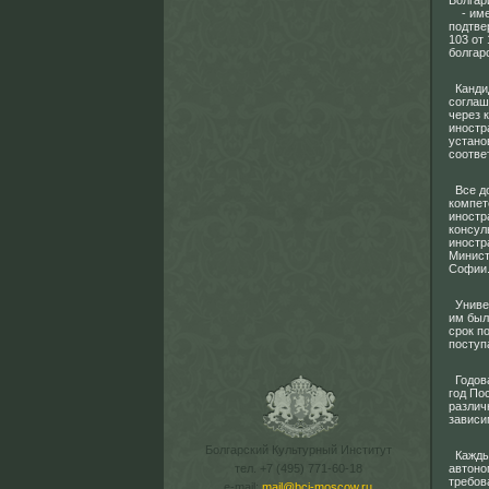
Болгар
- имею
подтве
103 от
болгар
Кандид
соглаш
через 
иностр
устано
соотве
Все до
компет
иностр
консул
иностр
Минист
Софии.
Универ
им был
срок п
поступ
Годова
год По
различ
зависи
Болгарский Культурный Институт
Каждый
тел. +7 (495) 771-60-18
автоно
требов
e-mail:
mail@bci-moscow.ru