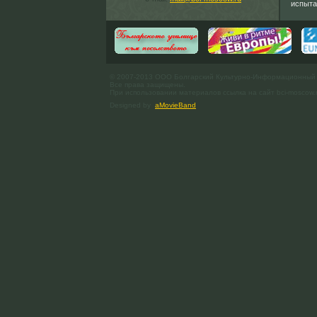
испыта
© 2007-2013 ООО Болгарский Культурно-Информационный
Все права защищены.
При использовании материалов ссылка на сайт bci-moscow.
Designed by
aMovieBand