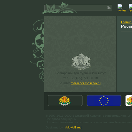
Главна
Росс
Болгарский Культурный Институт
тел. +7 (495) 771-60-18
e-mail:
mail@bci-moscow.ru
© 2007-2013 ООО Болгарский Культурно-Информационный
Все права защищены.
При использовании материалов ссылка на сайт bci-moscow.
Designed by
aMovieBand