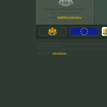
Болгарский Культурный Институт
тел. +7 (495) 771-60-18
e-mail:
mail@bci-moscow.ru
© 2007-2013 ООО Болгарский Культурно-Информационный
Все права защищены.
При использовании материалов ссылка на сайт bci-moscow.
Designed by
aMovieBand