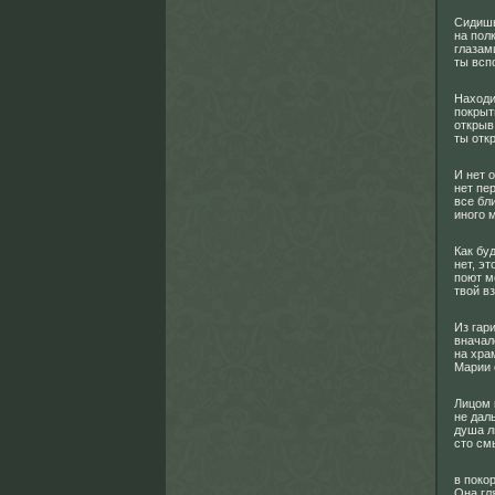
Сидишь
на пол
глазам
ты всп
Находи
покрыт
открыв
ты отк
И нет 
нет пер
все бл
иного м
Как бу
нет, эт
поют м
твой вз
Из гари
вначал
на хра
Марии 
Лицом 
не дал
душа л
сто см
в поко
Она гля