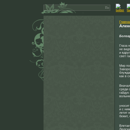
Главна
Алек
Болга
Глаза 
не видя
и вдру
свет га
Мир по
Заворо
блужда
как в 
Вначал
среди 
гайдук
волынк
уносит
и с ни
летит 
бежит,
Влетае
Людски