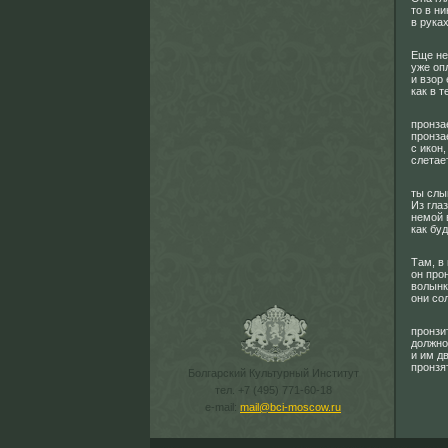
то в н
в рука
Еще не
уже оп
и взор 
как в 
пронза
пронза
с икон,
слетает
ты слы
Из гла
немой 
как буд
Там, в
он про
волынки
они со
пронзи
должно
и им д
пронзят
Болгарский Культурный Институт
тел. +7 (495) 771-60-18
e-mail:
mail@bci-moscow.ru