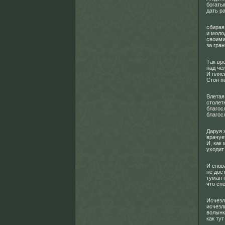
богаты
дать ра
сбирая
и моло
своими
за гра
Так вр
над че
И пляс
Стон п
Влетая
столет
благос
благос
Даруя 
врачуе
И, как
уходит
И снов
не дост
туман г
что сп
Исчезл
исчезли
волынк
как тут