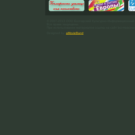
© 2007-2013 ООО Болгарский Культурно-Информационный
Все права защищены.
При использовании материалов ссылка на сайт bci-moscow.
Designed by
aMovieBand