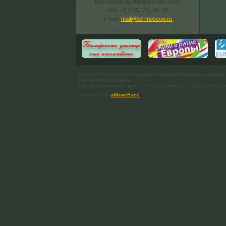
Болгарский Культурный Институт
тел. +7 (495) 771-60-18
e-mail:
mail@bci-moscow.ru
© 2007-2013 ООО Болгарский Культурно-Информационный
Все права защищены.
При использовании материалов ссылка на сайт bci-moscow.
Designed by
aMovieBand