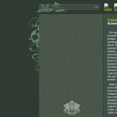
Главна
Алек
Летом 
второй
дожди.
провед
было п
курорт
горках
вкусно
больши
всего 
курорт
натяжн
резинк
чувств
как де
можно 
Мой ст
способ
Она не
забавл
настоя
национ
болгар
самого
себя, 
тебя с