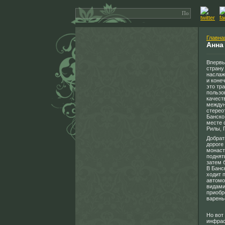
Главна
Анна
Впервы
страну
наслаж
и коне
это тр
пользо
качест
междун
стерео
Банско
месте 
Рилы, 
Добрат
дороге
монаст
поднят
затем 
В Банс
ходит 
автомо
видами
приобр
варень
Но вот
инфрас