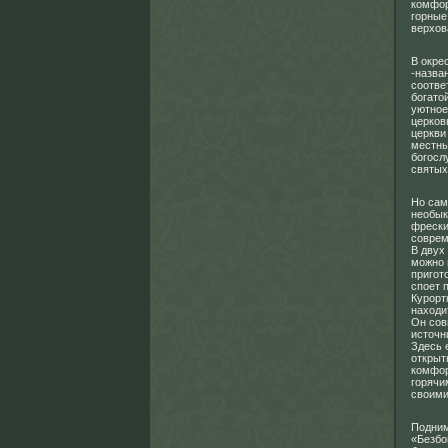
комфор
горные
верхов
В окре
-назва
соотве
богато
уютное
церков
церкви
местны
богосл
святых
Но сам
необык
фрески
соврем
В двух
можно 
пригот
споет 
Курорт
находи
Он сов
источн
Здесь 
открыт
комфор
горячи
своими
Подним
«Безбо