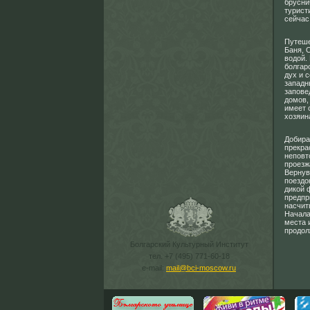
брусни
турист
сейчас
Путеше
Баня, 
водой.
болгар
дух и 
западн
запове
домов,
имеет 
хозяин
Добира
прекра
неповт
проез
Вернув
поездо
дикой 
предпр
насчит
Начала
места и
продол
Болгарский Культурный Институт
тел. +7 (495) 771-60-18
e-mail:
mail@bci-moscow.ru