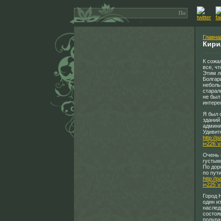
Главна
Кири
К сожа
все, чт
Этим л
Болгар
неболь
старал
не был
интере
Я был 
зданий
админи
Удивит
http://
i=226`
Очень 
густым
По дор
по пути
http://
i=225`
Город 
один и
наслед
состоя
полура