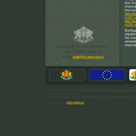
все эт
атмосф
вкусну
http://
i=227`
http://
i=224`
Вообще
обрабо
На эти
иконка
переза
Болгарский Культурный Институт
тел. +7 (495) 771-60-18
e-mail:
mail@bci-moscow.ru
© 2007-2013 ООО Болгарский Культурно-Информационный
Все права защищены.
При использовании материалов ссылка на сайт bci-moscow.
Designed by
aMovieBand