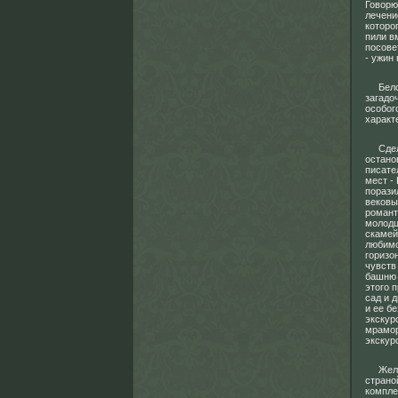
Говорю
лечени
которо
пили в
посове
- ужин 
Белока
загадо
особог
характ
Сделав
остано
писате
мест -
порази
вековы
романт
молодц
скамей
любимо
горизо
чувств
башню 
этого 
сад и 
и ее б
экскур
мрамор
экскур
Желани
страно
компле