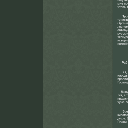
подошв
мне пр
чтобы 
Програ
турист
Органи
лесном
автобу
русски
экскур
истори
полюби
Рай
Вы, ко
народы
просил
Господ
Вынужд
лет, я
нравит
хуже 
В янва
киломе
душе. 
Планин