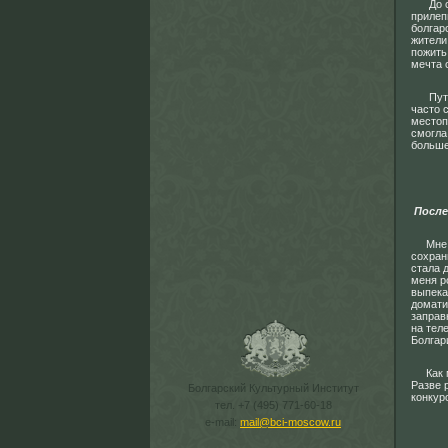
До сих
прилеп
болгар
жители
пожить
мечта 
Путеше
часто 
местоп
смогла
больше
После
Мне не
сохран
стала 
меня р
выпека
домати
заправ
на тел
Болгар
Как мн
Разве 
Болгарский Культурный Институт
конкур
тел. +7 (495) 771-60-18
e-mail:
mail@bci-moscow.ru