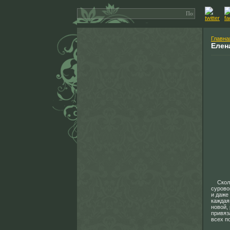
Главна
Елен
Скольк
сурово
и даже
каждая
новой,
привяз
всех п