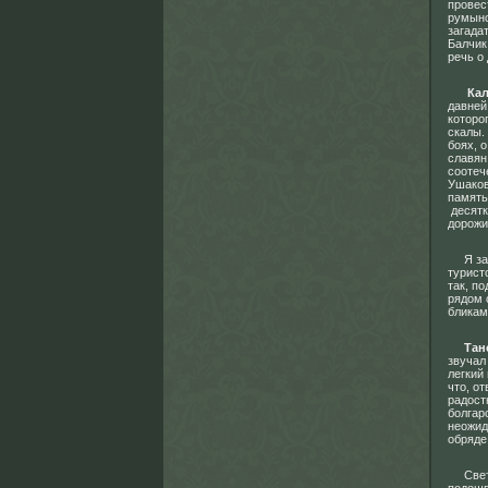
провес
румынс
загада
Балчик
речь о
Кал
давней
которо
скалы.
боях, 
славян
соотеч
Ушаков
память
десятк
дорожи
Я забр
турист
так, п
рядом 
бликам
Тан
звучал
легкий
что, о
радост
болгар
неожид
обряде 
Светящ