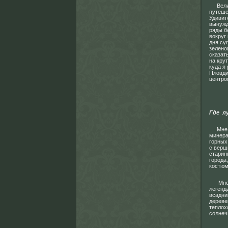
Велинг
путеше
Удивит
вынужд
ряды б
вокруг
дня су
зелено
сказат
на кру
куда я
Пловди
центро
Где л
Мне до
минера
горных
с верш
старин
города
костюм
Мне по
легенд
всадни
дереве
теплох
солнеч