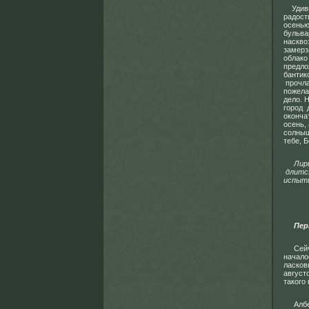
Удивит
радост
осенью
бульва
наскво
замерз
облако
предло
бантик
прочла
пожела
дело. 
город 
оконча
осень,
солныш
тебе, Б
Лириче
длится
испыты
Перв
Сейчас
начало
ласков
август
такого
Албена