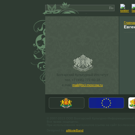
Главна
Евге
Болгарский Культурный Институт
тел. +7 (495) 771-60-18
e-mail:
mail@bci-moscow.ru
© 2007-2013 ООО Болгарский Культурно-Информационный
Все права защищены.
При использовании материалов ссылка на сайт bci-moscow.
Designed by
aMovieBand