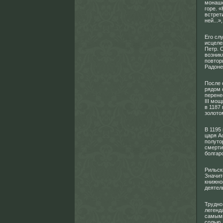
монаше
горе. 
встрет
ней...
Его сл
исцеле
Петр. 
возник
повтор
Радоне
После 
рядом 
перене
III мо
в 1187
золото
В 1195
царя А
полуто
смерти
болгар
Рильск
Значит
книжно
деятел
Трудно
легенд
самыми
солью,