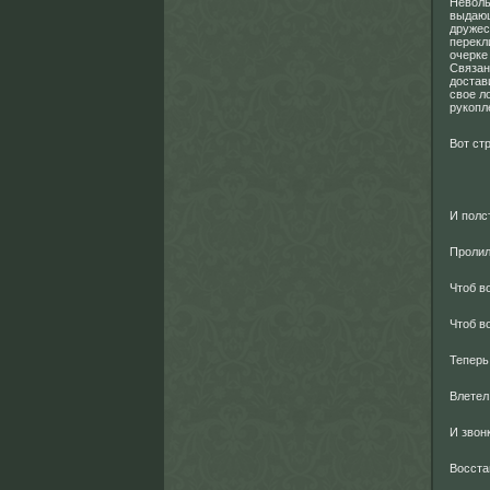
Неволь
выдающ
дружес
перекл
очерке
Связан
достав
свое л
рукопл
Вот ст
И полс
Пролил
Чтоб в
Чтоб в
Теперь
Влетел
И звонк
Восста