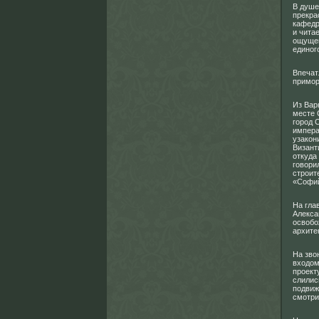
В душе
прекра
кафедр
и чита
ощущен
единог
Впечат
примор
Из Вар
месте 
город 
импера
узакон
Визант
откуда
говори
строит
«Софи
На гла
Алекса
освобо
архите
На зво
входом
проект
слилис
подвиж
смотри