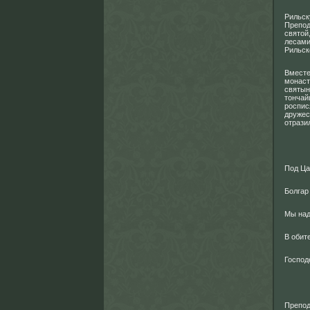
Рильск
Препод
святой
лесами
Рильск
Вместе
монаст
святын
тончай
роспис
дружес
отрази
Под Ца
Болгар
Мы над
В обите
Господ
Препод