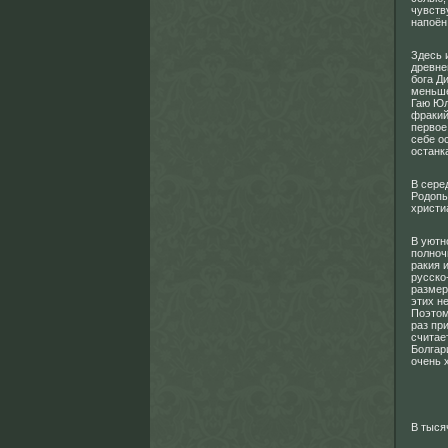
чувств
напоён
Здесь 
древне
бога Д
меньше
Гаю Юл
фракий
первое
себе о
останк
В сере
Родопы
христи
В уютн
полноч
ракия 
русско
размер
этих н
Поэтом
раз пр
считае
Болгар
очень 
В тыся