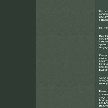
Потряс
коллек
другог
оставл
Мы пок
Нам по
нежным
самого
дерев.
бегуще
Снова 
изумит
привет
язык, 
благов
Болгар
Созвуч
Алексе
меня р
Рильск
славян
свидет
Болгар
пор Бо
молитв