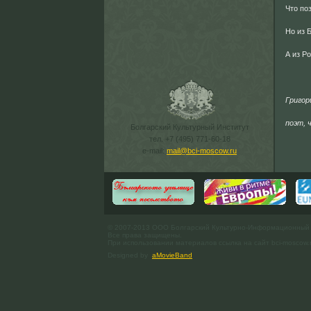
Что по
Но из 
А из Ро
Григор
поэт, 
Болгарский Культурный Институт
тел. +7 (495) 771-60-18
e-mail:
mail@bci-moscow.ru
© 2007-2013 ООО Болгарский Культурно-Информационный
Все права защищены.
При использовании материалов ссылка на сайт bci-moscow.
Designed by
aMovieBand