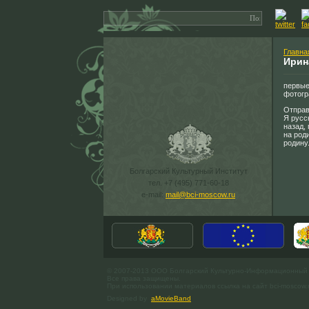
Главна
Ирин
первые
фотогр
Отправ
Я русс
назад,
на род
родину.
Болгарский Культурный Институт
тел. +7 (495) 771-60-18
e-mail:
mail@bci-moscow.ru
© 2007-2013 ООО Болгарский Культурно-Информационный
Все права защищены.
При использовании материалов ссылка на сайт bci-moscow.
Designed by
aMovieBand