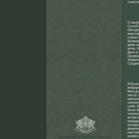
счастл
К свое
Сухой 
(богор
маштер
утром 
размер 
даже н
вели. 
Дуно в
прорва
Хораль
Суздаль
В Болг
информ
Мне до
числу.
прошлы
сменил
себя. 
было б
телепа
встрет
правда
которы
важнее 
настоя
колея»
Болгарский Культурный Институт