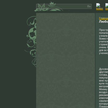
Главна
Любо
Простр
попала
узнала
божест
учител
стране
очень 
для вс
ученик
Духовн
другом
готова
покупа
мне ну
купе п
метров
Моему 
воздух
рекоме
измочи
свалил
котору
Плевен