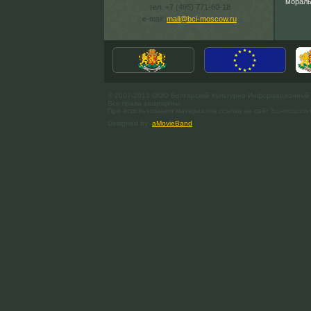
мораль
тел. +7 (495) 771-60-18
e-mail:
mail@bci-moscow.ru
© 2007-2013 ООО Болгарский Культурно-Информационный
Все права защищены.
При использовании материалов ссылка на сайт bci-moscow.
Designed by
aMovieBand