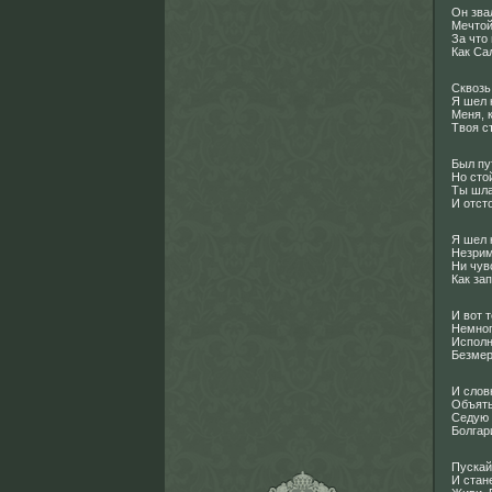
Он зва
Мечтой
За что
Как Са
Сквозь
Я шел 
Меня, к
Твоя с
Был пут
Но сто
Ты шла
И отст
Я шел к
Незрим
Ни чув
Как за
И вот т
Немног
Исполн
Безмер
И слов
Объяты
Седую 
Болгар
Пускай
И стан