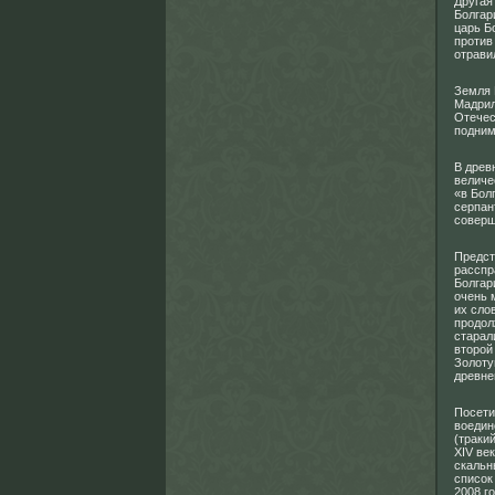
Другая
Болгар
царь Б
против
отрави
Земля 
Мадрил
Отечес
подним
В древ
величе
«в Болг
серпан
соверш
Предст
расспр
Болгари
очень 
их сло
продол
старал
второй
Золоту
древне
Посети
воедин
(траки
XIV ве
скальн
список
2008 г