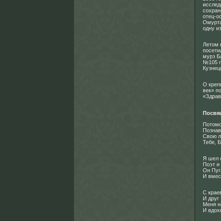
исслед
сохран
отец-о
Омурта
одну и
Летом 
посети
мурз Б
№105 г
Кузнец
О креп
век» п
«Здрав
Посвящ
Потомо
Познав
Свою л
Тебе, Б
Я шел с
Поэт и 
Он Пуг
И вмес
С крае
И друг 
Меня н
И вдох