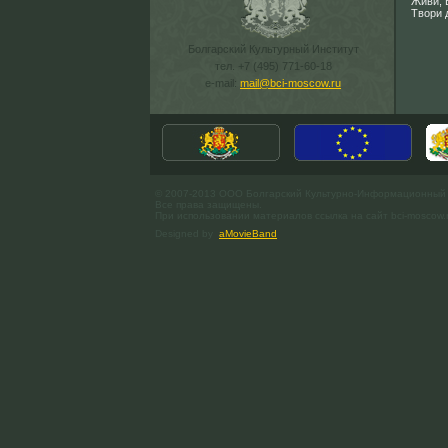
Живи, 
Твори 
Болгарский Культурный Институт
тел. +7 (495) 771-60-18
e-mail:
mail@bci-moscow.ru
© 2007-2013 ООО Болгарский Культурно-Информационный
Все права защищены.
При использовании материалов ссылка на сайт bci-moscow.
Designed by
aMovieBand