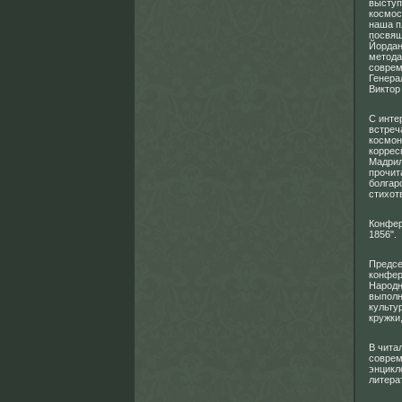
выступ
космос
наша п
посвящ
Йордан
метода
соврем
Генера
Виктор
С инте
встреч
космон
коррес
Мадрил
прочит
болгар
стихот
Конфер
1856".
Предсе
конфер
Народн
выполн
культу
кружки
В чита
соврем
энцикл
литера