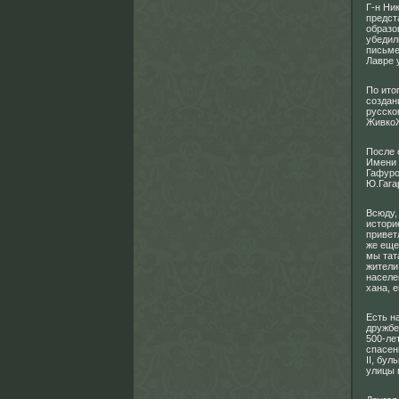
Г-н Ни
предст
образо
убедил
письме
Лавре 
По ито
создан
русско
ЖивкоЖ
После 
Имени 
Гафуро
Ю.Гага
Всюду,
истори
привет
же еще
мы тат
жители
населе
хана, е
Есть н
дружбе
500-ле
спасен
II, бу
улицы 