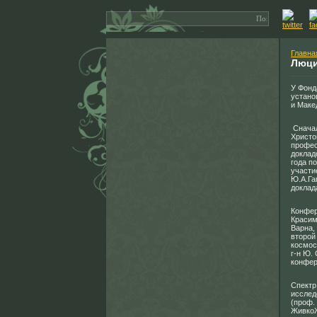
Главна
Люци
У Фонд
устано
и Маке
Сначал
Христо
профес
доклад
года п
участи
Ю.А.Га
доклад
Конфер
Красим
Варна,
второй
космос
г-н Ю.
конфе
Спектр
исслед
(проф.
ЖивкоЖ