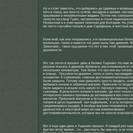
Ну и стоит заметить, что добираясь до Царевца и возвращ
него в город, мы просто гуляли, заходили в церкви, насла
красивыми и непривычными видами. Потом нас совершен
занесло на улицу Гурко, застроенную в стиле национально
Необычная и в тоже время типичная для Болгарии. На это
же чисто случайно попали в дом Сарафкина, в местный му
Боже мой, как мне понравились эти провинциальные болга
маленькие, тихие и кажется что даже пыль там древняя. 
Эрмитажи... такое ощущение что нет в них этой провинци
душевности.
Вот так почти и прошел день в Велико Тырново. Но нам ж
решили поехать в деревню Арбанаси, расположенную от г
нескольких километрах. Тем более что про нее мы читали 
в планах. Погуляли по деревне, опять и опять наслаждая
колоритом. К сожалению, главные достопримечательности
были закрыты. Потому нам пришлось просто бродить, осм
Арбанаси попали в забавный магазин. Приехали-то поздно,
было закрыто и искали хоть какую-то торговую лавочку, ч
сувениры. В результате попали в магазин, где чего только 
интересного винного прилавка до антиквариата местного и
магнитов. Прикупили магнитов и бутылочку болгарского ви
попали в дегустационный зал-подвальчик, в углу которог
средневекового рыцаря. А вообще магазин понравился, эт
древностей, в некоторой мере он нам компенсировал
достопримечательности, которые мы не смогли осмотреть
Вот и еще один день в Тырново прошел. Я каждый раз пор
быстро летит время... эх... растянуть бы нам его, а не пол