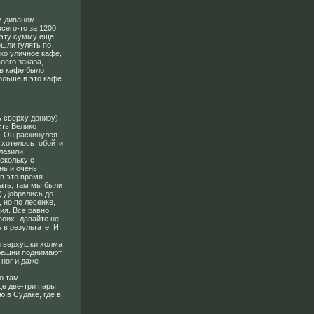
м диваном,
сего-то за 1200
 эту сумму еще
ошли гулять по
ко уличное кафе,
оего заказа,
 в кафе было
ольше в это кафе
 сверху донизу)
ть Велико
. Он раскинулся
 хотелось обойти
блазили
скольку с
нь и очень
 в это время
ать, там мы были
)) Добрались до
 но по лесенке,
ия. Все равно,
воих- давайте не
 в результате. И
й верхушки холма
 башни поднимают
 ног и даже
о там
ще две-три пары
 в Судаке, где в