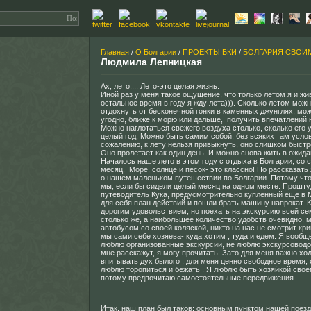
Главная
/
О Болгарии
/
ПРОЕКТЫ БКИ
/
БОЛГАРИЯ СВОИ
Людмила Лепницкая
Ах, лето.... Лето-это целая жизнь.
Иной раз у меня такое ощущение, что только летом я и жив
остальное время в году я жду лета))). Сколько летом мож
отдохнуть от бесконечной гонки в каменных джунглях, мож
угодно, ближе к морю или дальше, получить впечатлений н
Можно наглотаться свежего воздуха столько, сколько его у
целый год. Можно быть самим собой, без всяких там услов
сожалению, к лету нельзя привыкнуть, оно слишком быстр
Оно пролетает как один день. И можно снова жить в ожида
Началось наше лето в этом году с отдыха в Болгарии, со 
месяц. Море, солнце и песок- это классно! Но рассказать 
о нашем маленьком путешествии по Болгарии. Потому что
мы, если бы сидели целый месяц на одном месте. Прошт
путеводитель Кука, предусмотрительно купленный еще в 
для себя план действий и пошли брать машину напрокат. 
дорогим удовольствием, но поехать на экскурсию всей се
столько же, а наибольшее количество удобств очевидно, 
автобусом со своей коляской, никто на нас не смотрит кри
мы сами себе хозяева- куда хотим , туда и едем. Я вообщ
люблю организованные экскурсии, не люблю экскурсоводов
мне расскажут, я могу прочитать. Зато для меня важно ход
впитывать дух былого , для меня ценно свободное время, я
люблю торопиться и бежать . Я люблю быть хозяйкой свое
потому предпочитаю самостоятельные передвижения.
Итак, наш план был таков: основным пунктом нашей поез