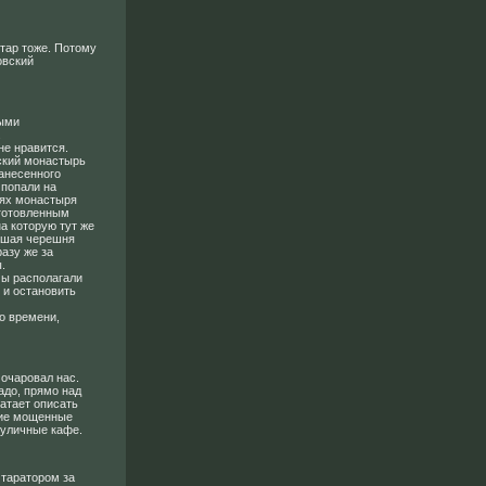
Етар тоже. Потому
овский
выми
.
не нравится.
ский монастырь
анесенного
 попали на
иях монастыря
аготовленным
а которую тут же
ейшая черешня
азу же за
.
мы располагали
 и остановить
о времени,
 очаровал нас.
адо, прямо над
ватает описать
хие мощенные
 уличные кафе.
 таратором за