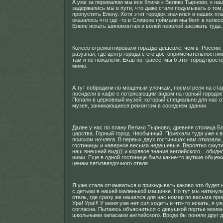
А уже за перевалом мы все ближе к Велико Тырново, к наш
задержались мы в пути, что даже стали подумывать о том
пропустить Елену. Хотя этот городок значился в наших пла
оказалось что где -то в Сливене поймали мы болт в колес
Елене искать шиномонтаж и волей неволей заезжать туда.
Колесо отремонтировали гораздо дешевле, чем в России.
разузнал, где центр города с его достопримечательностя
там и не пожалели. Ехав по трассе, мы б этот город прост
мимо.
А тут побродили по мощеным улочкам, посмотрели на ста
посидели в кафе с потрясающим видом на горный городок
Попали в церковный музей, который специально для нас 
музея, занимающиеся ремонтом в соседнем здании.
Далее у нас по плану Велико Тырново, древняя столица Б
царства. Горный город. Необычный. Приехали туда уже к в
поиском ночлега. В первых двух гостиницах нам отказали
гостиницы и наверное весьма недешевые. Вероятно смут
наш внешний вид((( и корявое знание английского... обидно
ними. Еще в одной гостинице были какие-то жуткие общеж
ценам пятизвездочного отеля.
Я уже стала отчаиваться и прикидывать каково это будет
с детьми в нашей маленькой машинке. Но тут мы наткнул
отель, где сразу же нашелся для нас номер по весьма пр
Ура! Ура!!! У меня уже нет сил ходить и что-то искать, я уж
согласна. Пытаюсь объясниться с девушкой портье моим
школьными запасами английского. Вроде бы поняли друг д