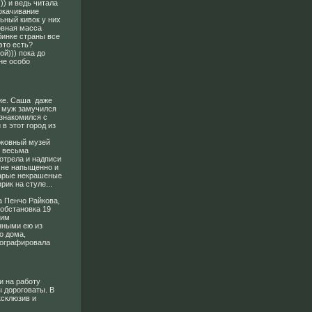
)) и ведь читала
окачивание
льный кивок у них
новная масса
бинке страны все
это есть?
ой))) пока до
не особо
 же. Саша даже
А муж замучился
ознакомился с
в этот город из
рковный музей
я весьма
мотрела и надписи
к не напыщенно и
Старые некрашеные
ик на стуле...
а Пенчо Райкова,
 обстановка 19
шим
нными ею из
о дома,
тографировала
и на работу
ы дороговаты. В
ксклюзив и