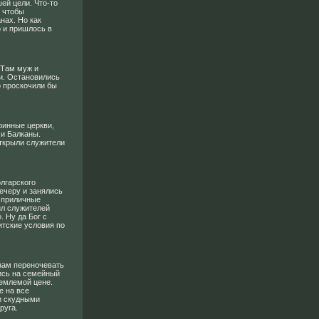
ей цели. Что-то
, чтобы
нах. Но как
о и пришлось в
 Там муж и
ми. Остановились
о проскочили бы
ринные церкви,
 и Балканы.
открыли служители
олгарского
ечеру и занялись
, приличные
ил служителей
. Ну да Бог с
итские условия по
 нам переночевать
ись на семейный
иемлемой цене.
е на все
и скудными
руга.