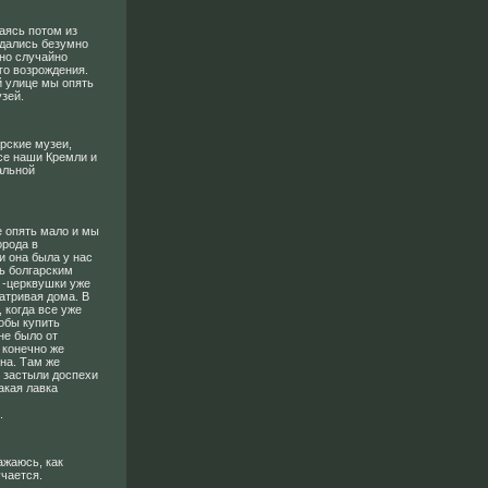
аясь потом из
ждались безумно
но случайно
го возрождения.
й улице мы опять
зей.
рские музеи,
Все наши Кремли и
альной
е опять мало и мы
орода в
и она была у нас
сь болгарским
 -церквушки уже
атривая дома. В
 когда все уже
тобы купить
не было от
 конечно же
на. Там же
о застыли доспехи
акая лавка
.
ажаюсь, как
учается.