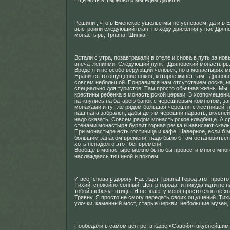
Еще ночь в Тырново и мы едем дальше.
Решили , что в Еменское ущелье мы не успеваем, да и в 
выстроили следующий план, по ходу движения у нас Дрян
монастырь, Трявна, Шипка.
Встали с утра, позавтракали в отеле и снова в путь за но
впечатлениями. Следующий пункт-Дряновский монастырь
Вроде я и не особо верующий человек, но в монастырях м
Нравится то ощущение покоя, которое живет там. Дрянов
совсем небольшой. Понравился нам отсутствием лоска, н
специально для туристов. Там просто обычная жизнь. Мы
крестины ребенка в монастырской церкви. В хозпомещен
наткнулись на батарею банок с черешневым компотом, з
монахами и тут же рядом большая черешня с лестницей, н
наш папа забрался, дабы детям черешни нарвать, вкусн
надо сказать. Совсем рядом монастырское кладбище. А ср
стенами монастыря бурлит горная речка и нависают скалы
При монастыре есть гостиница и кафе. Наверное, если б 
большим запасом времени, надо было б там остановиться
хоть ненадолго этот бег времени.
Вообще в монастыре можно было бы провести много-мног
наслаждаясь тишиной и покоем.
И все- снова в дорогу. Нас ждет Трявна! Город этот просто
Тихий, спокойно-сонный. Центр города- и никуда идти не н
тобой шебечут птицы. Я не знаю, у меня просто слов не х
Трявну. Я просто не смогу передать своих ощущений. Ти
улочки, каменный мост, старые церкви, небольшие музеи,
Пообедали в самом центре, в кафе «Савойя» вкуснейшим