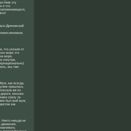
ществив эту
м и что
и запоминающеся,
все!
аси-Дряновский
ремесленников,
и, что уехали от
ечно море это
на море,
е изнутри,
тернационально)
зать, мы там
Муж, как всегда,
 рулем пришлось
роехала аж по
 дороге, весьма
вами сразу за
улем был мой муж,
арктом как
 Никто никуда не
о движения,
анавливать