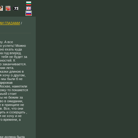
МИ ГЛАЗАМИ
/
у. А все
но успеть! Можно
но ехать куда
а год вперед.
 тебя не будет за
ностей. К
о заканчивается.
нии лета.
сказки длиною в
я хочу о другом,
 мы были б не
удировав
Москве, наметили
Кому-то покажется
мьей стоит
мы не бежим за
во в ожидании,
е в принципе не
. Все, что они
ить и созерцать ,
 не хочу и не
го времени, а
дки должна была