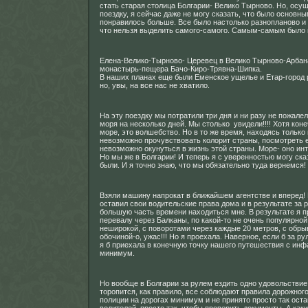
стать старая столица Болгарии- Велико Тырново. Но, осу
поездку, я сейчас даже не могу сказать, что было основны
понравилось больше. Все было настолько разнопланово 
что нельзя выделить самого-самого. Самым-самым было 
Елена-Велико-Тырново- Церевец в Велико Тырново-Арбан
монастырь-пещера Бачо-Киро-Трявна-Шипка.
В наших планах еще были Еменское ущелье и Етар-город 
но, увы, на все нас не хватило.
На эту поездку мы потратили три дня и ни разу не пожалел
моря на несколько дней. Мы столько увидели!!!! Хотя кон
море, это волшебство. Но в то же время, находясь только 
невозможно прочувствовать колорит страны, посмотреть е
невозможно окунуться в жизнь этой страны. Море- оно ин
Но мы же в Болгарии! И теперь я с уверенностью могу ска
были. И я точно знаю, что мы обязательно туда вернемся!
Взяли машину напрокат в ближайшем агентстве и вперед! 
оставил свои водительские права дома и в результате за
большую часть времени находиться мне. В результате я п
перевалу через Балканы, по какой-то не очень популярной
неширокой, с поворотами через каждые 20 метров, с обры
обочиной-о, ужас!!! Но я проехала. Наверное, если б за р
я б приехала в конечную точку нашего путешествия с инф
минимум.
Но вообще в Болгарии за рулем ездить одно удовольствие.
торопится, как правило, все соблюдают правила дорожног
полиции на дорогах минимум и не принято просто так ост