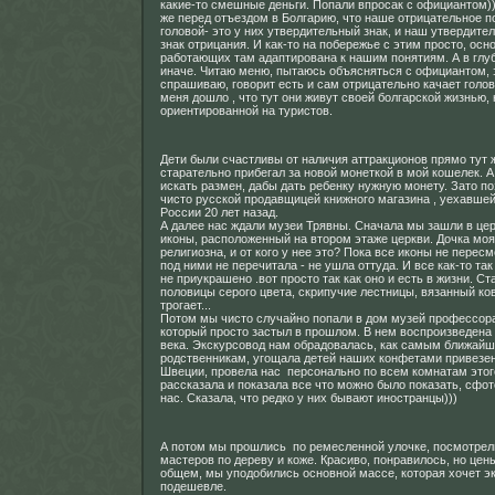
какие-то смешные деньги. Попали впросак с официантом))
же перед отъездом в Болгарию, что наше отрицательное п
головой- это у них утвердительный знак, и наш утвердите
знак отрицания. И как-то на побережье с этим просто, ос
работающих там адаптирована к нашим понятиям. А в глу
иначе. Читаю меню, пытаюсь объясняться с официантом, 
спрашиваю, говорит есть и сам отрицательно качает голов
меня дошло , что тут они живут своей болгарской жизнью, 
ориентированной на туристов.
Дети были счастливы от наличия аттракционов прямо тут
старательно прибегал за новой монеткой в мой кошелек. 
искать размен, дабы дать ребенку нужную монету. Зато п
чисто русской продавщицей книжного магазина , уехавшей 
России 20 лет назад.
А далее нас ждали музеи Трявны. Сначала мы зашли в це
иконы, расположенный на втором этаже церкви. Дочка мо
религиозна, и от кого у нее это? Пока все иконы не перес
под ними не перечитала - не ушла оттуда. И все как-то та
не приукрашено .вот просто так как оно и есть в жизни. 
половицы серого цвета, скрипучие лестницы, вязанный ковр
трогает...
Потом мы чисто случайно попали в дом музей профессор
который просто застыл в прошлом. В нем воспроизведена
века. Экскурсовод нам обрадовалась, как самым ближай
родственникам, угощала детей наших конфетами привезе
Швеции, провела нас персонально по всем комнатам этог
рассказала и показала все что можно было показать, сфо
нас. Сказала, что редко у них бывают иностранцы)))
А потом мы прошлись по ремесленной улочке, посмотрел
мастеров по дереву и коже. Красиво, понравилось, но цен
общем, мы уподобились основной массе, которая хочет э
подешевле.