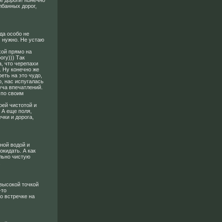
е дороги! Конечно
лбанных дорог,
да особо не
м нужно. Не устаю
хой прямо на
огу))) Так
а, что черепахи
я. Ну конечно же
еть на это чудо,
о, нас испугалась
уча впечатлений.
 по своим
оей чистотой и
 А еще поля,
чки и дорога,
чной водой и
кидать. А как
ально чистую
.
 высокой точкой
-то
о встречке на