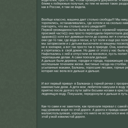
водителей, просто так, чтобы проверить документы. А каки
ближе к побережью получше, но тем не менее таких раздо
как в России, я там не видела.
Вообще классно, машина дает столько свободы!!! Мы нику
торопились, останавливались, где хотели и на сколько на
повторять, что мы столько всего увидели!!!!
Первой неожиданностью была встреча с огромной черепа
проезжей части))) она просто переходила-переползала дор
здорово))) хотя вот доживши почти до сорока лет я считал
они где-то там, где вода и пески, а тут поля и еще раз пол
мы затормозили и с детьми выскочили из машины посмотр
не в зоопарке, а вот так просто так в природе. Она, конечн
и спряталась в свой домик. Но даже от этого у нас была к
Нафоткались с ней и отпустили ее восвояси, пусть ползет
черепашьим делам. А сами поехали дальше.
А дальше были деревни, городки и города, поражающие св
неспешным течением жизни. Аистиные гнезда на столбах.
усыпанные маками, Балканы, поросшие лесами, горные ре
которая нас вела все дальше и дальше.
И вот первый привал- в Балканах у горной речки с прозра
каменистым дном. А дети мои любители камушки в воду по
приятно после долгого пути зайти босыми ногами в крист
леденящую воду. Покушали, передохнули и дальше в путь
Как-то сами и не заметили, как проехали перевал с самой
над уровнем моря по этой дороге. А дорога и правда какая
малоиспользуемая, хорошо что никто не встретился мне п
этой узкой извилистой дороге.