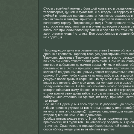
Сняли семейный номер с большой кроватью и раздвижны
телевизором, душем и туалетом, с выходом на террасу и в
рублей в переводе на наши деньги. Как потом оказалось в
был включен и завтрак, приятно))) Перегнали машину и п
вечернему городу. Потрясающие виды. Разочаровало толь
в которое мы зарулили, где мы очень долго-долго ждали св
потом его принесли половину забыв и все это при том что
занято всего лишь 4 столика. Все оскорбились и решили б
не ходить)))
На следующий день мы решили посетить ( читай- облазить
древнюю крепость Царевец-главную достопримечательнос
Тырново. Царевец в Тырново виден практически отовсюду
по холмам и впечатляет своим размахом. Нам же конечно
все-все и добраться до самого верха. Ну мы и обошли -о
буквально все. Хоть и пришлось нам ползать партиями, по
коляской по древним мощеным улицам передвигаться оче
сложно. Потому либо я шла на осмотр либо муж, а другой
дежурил возле Димы в кафешке. Но где можно было проех
везде все вместе. Дети мои дети, им же надо все и сразу)
Болдуиновой башни. На башню, конечно, можно забраться,
которая обвивает саму башню, и лесенка эта без огражден
что на третий этаж дома забраться , а то и выше. Прошу с
пойдем, мне страшно, но где там, им надо, пришлось лезть
так везде.
Все -все в Царевце мы посмотрели. И добрались до само
и были приятно удивлены тем что на вершину смотровой
на лифте, вот это сюрприз))) ура-ура, спасение для наших
второе дыхание нам не понадобилось.
Вообще потрясающее место. И мы были поражены тем, чт
практически нет туристов. По комплексу бродили мы да е
туристов. Сравнилось с гораздо более скромной крепостью
сезон яблоку негде упасть от обилия туристов.