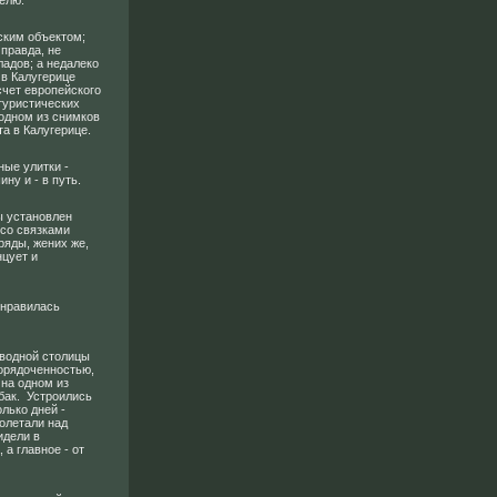
елю.
ским объектом;
 правда, не
адов; а недалеко
 в Калугерице
счет европейского
 туристических
 одном из снимков
а в Калугерице.
ые улитки -
ну и - в путь.
ы установлен
 со связками
яды, жених же,
нцует и
онравилась
 водной столицы
орядоченностью,
 на одном из
бак. Устроились
олько дней -
олетали над
идели в
 а главное - от