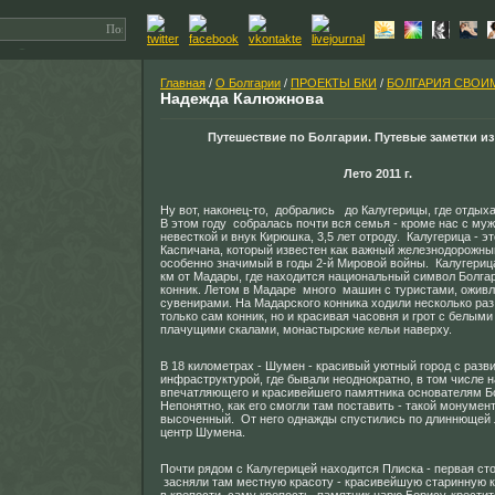
Главная
/
О Болгарии
/
ПРОЕКТЫ БКИ
/
БОЛГАРИЯ СВОИ
Надежда Калюжнова
Путешествие по Болгарии. Путевые заметки из
Лето 2011 г.
Ну вот, наконец-то, добрались до Калугерицы, где отдыха
В этом году собралась почти вся семья - кроме нас с му
невесткой и внук Кирюшка, 3,5 лет отроду. Калугерица - эт
Каспичана, который известен как важный железнодорожный
особенно значимый в годы 2-й Мировой войны. Калугерица
км от Мадары, где находится национальный символ Болга
конник. Летом в Мадаре много машин с туристами, оживл
сувенирами. На Мадарского конника ходили несколько раз
только сам конник, но и красивая часовня и грот с белым
плачущими скалами, монастырские кельи наверху.
В 18 километрах - Шумен - красивый уютный город с разв
инфраструктурой, где бывали неоднократно, в том числе н
впечатляющего и красивейшего памятника основателям Б
Непонятно, как его смогли там поставить - такой монуме
высоченный. От него однажды спустились по длиннющей 
центр Шумена.
Почти рядом с Калугерицей находится Плиска - первая ст
засняли там местную красоту - красивейшую старинную 