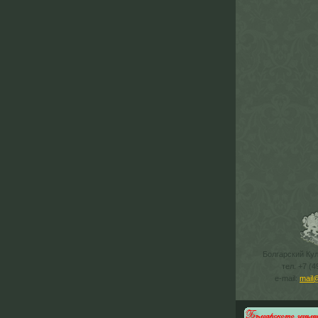
Болгарский Ку
тел. +7 (4
e-mail:
mail