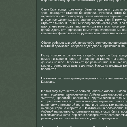
в крепости, саму крепость, памятник царю Борису-крестит
Сама Калугерица тоже может быть интересным туристиче
здесь находится старинный некрополь 14го века, который,
охраняется и частично разрушен искателями старинных кл
в горах находятся кельи старинного монастыря. К тому же
строится винарня - винный завод европейского уровня за 
гранта, что тоже может вполне использоваться потом для
целей. Здесь есть прекрасные мастера; изображенный на
каменный сфинкс вытесан руками сына наместницы кхмет
Сфотографировали собранные собственноручно виноградн
местный деликатес, собрали подходное снаряжение в маши
По пути засняли цыганскую свадьбу: в центре Калугериц
помост, и жених с невестой весь вечер танцуют на сцене,
денежек на шее. Невеста четыре раза меняла пышные нар
как ни странно весь день в джинсах. Народ на площади та
веселится.
На камнях застали огромную черепаху, которая сильно п
Кирюшке.
В этом году путешествие решили начать с Албены. Слава
манит водными приключениями. Албена удивила своей уп
чистотой, красотой и свежестью. Кругом зеленые газоны,
которых вечером состоялась международная выставка со
на ночевку в недорогой гостинице, и остались там на неск
очень уж хорошо и приятно. Накатались на веломобиле, п
Албеной на парашюте, поплавали на пиратском бриге, пос
мексиканском кафе. Кирюха в восторге от теплого песочка,
разных детских автомобилей и водных аттракционов.