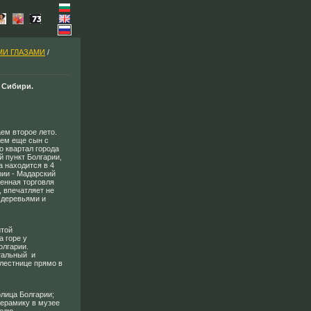
МИ ГЛАЗАМИ
/
 Сибири.
ем второе лето.
жем еще сын с
о квартал города
 пункт Болгарии,
 находится в 4
рии - Мадарский
енная торговля
, впечатляет не
и деревьями и
итой
а горе у
олгарии.
нтальный и
лестнице прямо в
олица Болгарии;
керамику в музее