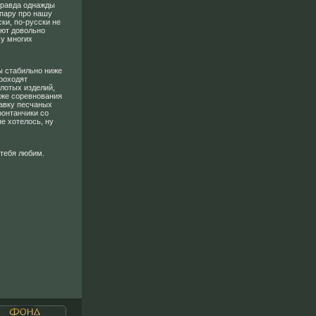
Правда однажды
 пару про нашу
ки, по-русски не
яют довольно
 у многих
ы стабильно ниже
проходят
олотых изделий,
кже соревнования
авку песчаных
фонтанчики со
е хотелось, ну
 тебя любим.