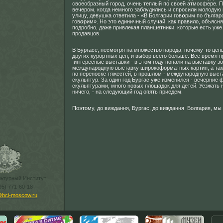
своеобразный город, очень теплый по своей атмосфере. 
вечером, когда немного заблудились и спросили молодую
улицу, девушка ответила - «В Болгарии гов
о
рим по българс
гов
о
рим». Но это единичный случай, как правило, объясн
подробно, даже привлекая планшетники, которые есть уже
продавцов.
В Бургасе, несмотря на множество народа, почему-то цен
других курортных цен, и выбор всего больше. Все время 
интересные выставки - в этом году попали на выставку з
международную выставку широкоформатных картин, а та
по переноске тяжестей, в прошлом - международную выст
скульптур. За один год Бургас уже изменился - вечерние 
скульптурами, много новых площадок для детей. Уезжать н
ничего, - на следующий год опять приедем.
Поэтому, до виждання, Бургас, до виждання Болгария, мы
льтурный Институт
95) 771-60-18
@bci-moscow.ru