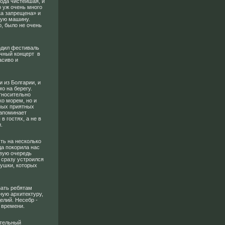
ода чистейшая, и
о уж очень много
ка запрещена» и
нную машину.
о, было не очень
одил фестиваль
чный концерт в
асиво и
 из Болгарии, и
о на берегу.
тносительно
ко морем, но и
амых приятных
Напоминает
в гостях, а не в
и.
ть на несколько
да покорила нас
рвую очередь
 сразу устроился
кушки, которых
зать ребятам
ную архитектуру,
елий. Несебр -
о времени.
ительный