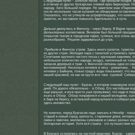
Следующий пункт - Золотые пески. Там пробыли полдня, в
в отличие от других болгарских пляжей ярко бирюзовая. Н
народу. Зато большой порядок. Не заметили знак «Парков
после нескольких часов купания не обнаружили оставле
Оказалось, что ее утянули на штрафплощадку, что конечн
приятно, но заставило повысить бдительность в пути.
Дальше двинулись в Финчозу - через Варну. В Варне прох
фольклорных коллективов. Вечером был большой праздни
открытом театре в городском парке, гулянья, все очень кр
разнообразно. Решили задержаться до утра.
Прибыли в Финчозу утром. Здесь много палаток, туристы и
из других стран. Молодая пара с палаткой устроилась прям
Сочетание крупного чистого песка с крупными камнями, о
небольшое количество народа; воздух, напоенный не толь
запахов деревьев и трав - с Финчозой связаны одни из с
воспоминаний. Несколько ночевок в лесу - романтика... 
ночевки у Байкала, только градус воды показывает, что мы 
нашей красивой, но как ни крути все-таки суровой Сибир
Следующий наш пункт - Бургас, в котором планируем осес
дней. По дороге обязательно - в Обзор. Его чистейшая во
еще раньше, и муж просто уши прожужжал, что надо в пе
ехать в Обзор. Обзор понравился и нашей молодежи, сын
в баре на берегу, а остальной народ купался и собирал ра
здесь множество.
Ну конечно, перед Бургасом надо заехать в Несебр - пока
старый и новый город, крепость, старинные дома; интерес
лавки и лавочки, миллионы сувениров и самых разных изд
болгарская история. Хотя вся страна - это путешествие в
В Бургасе устроились на частной квартире. Бургас - удив