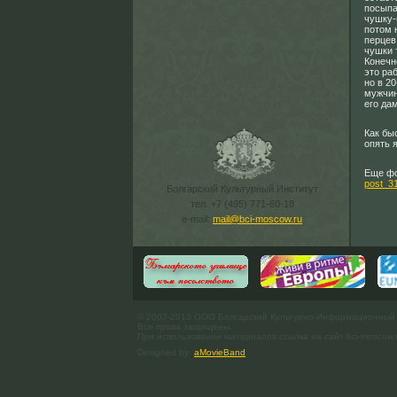
посыпа
чушку-
потом 
перцев
чушки 
Конечн
это ра
но в 2
мужчин
его дам
Как бы
опять 
Еще фо
post_31
Болгарский Культурный Институт
тел. +7 (495) 771-60-18
e-mail:
mail@bci-moscow.ru
© 2007-2013 ООО Болгарский Культурно-Информационный
Все права защищены.
При использовании материалов ссылка на сайт bci-moscow.
Designed by
aMovieBand