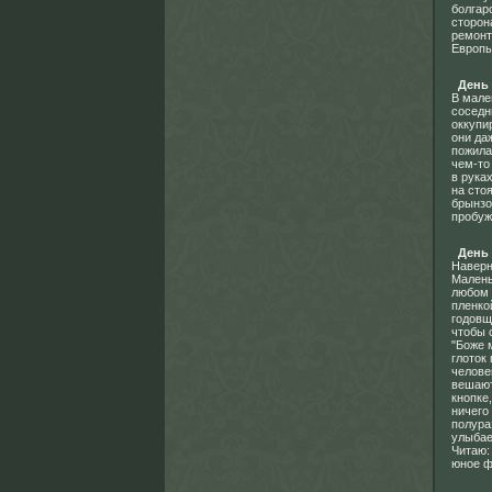
болгар
сторон
ремонт
Европы
День
В мале
соседн
оккупи
они да
пожила
чем-то
в рука
на сто
брынзо
пробуж
День 
Наверн
Малень
любом 
пленко
годовщ
чтобы 
"Боже 
глоток
челове
вешают
кнопке
ничего
полура
улыбае
Читаю:
юное ф