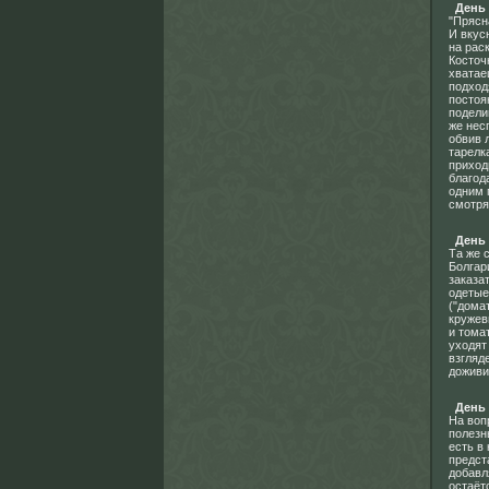
День
"Прясн
И вкус
на рас
Косточ
хватае
подход
постоя
подели
же нес
обвив 
тарелк
приход
благод
одним 
смотря
День
Та же 
Болгар
заказа
одетые
("дома
кружев
и тома
уходят
взгляд
доживит
День
На воп
полезн
есть в
предст
добавл
остаёт