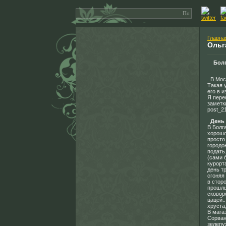
Главна
Ольг
Бол
В Моск
Такая у
его в и
Я пере
заметки
post_2
День
В Болга
хорошо
просто
городо
подать
(сами 
курорт
день т
сгоняя
в стор
прошлы
сковор
цацей.
хруста,
В мага
Сорван
зелепу