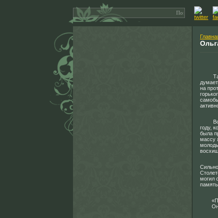
Главна
Ольг
Т
думает
на про
горько
самобы
активн
Вспоми
году, 
была п
массу 
молоды
восхищ
Сильно
Столет
могил 
память
«Под г
Они с