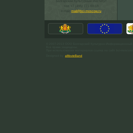
Болгарский Культурный Институт
тел. +7 (495) 771-60-18
e-mail:
mail@bci-moscow.ru
© 2007-2013 ООО Болгарский Культурно-Информационный
Все права защищены.
При использовании материалов ссылка на сайт bci-moscow.
Designed by
aMovieBand