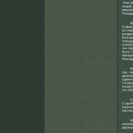
Нам бы
людей,
именем
Пловди
Много 
Софии,
из гла
воздви
Болгар
площад
освобо
«их пр
было. 
импера
благод
Маршр
нас, т
древне
удивит
столиц
плодот
что об
Сказоч
Старой
ущелье
насель
Иногда
наприм
дерзну