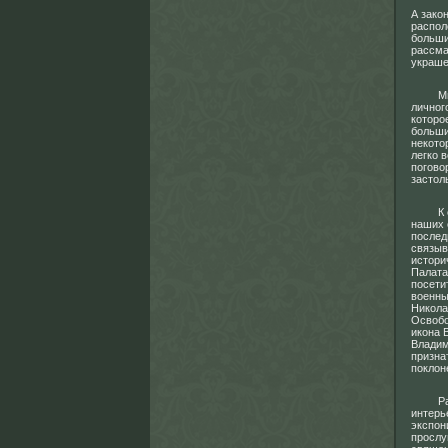
А зако
распол
больши
рассма
украше
Много 
личног
которо
больши
некото
легко 
погово
застол
К сожа
наших 
послед
связыв
истори
Палата
посети
военны
Никола
Освобо
икона 
Владим
призна
поклон
Раннее
интерь
экспон
прослу