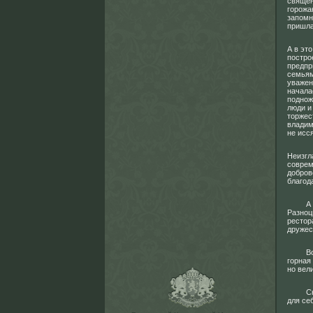
священ
горожа
запомн
пришла
А в эт
постро
предпр
семьям
уважен
начала
поднож
люди и
торжес
владим
не исс
Неизгл
соврем
добров
благод
А на д
Разноц
рестор
дружес
Вот та
горная
но вел
Сюда х
для се