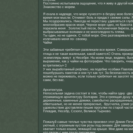
Постоянно испытывала ощущение, что я живу в другой кож
Знакомство с морем.
Я ехала в надежде, что море «унесет» в бездну мою болез
время мои мысли. Отнимет боль и придаст свежие силы. 
Мы поздоровались. Никогда не перестану удивляться глуб
многообразию красок моря. Черное море одно, но Красота
поразила меня . Золотистый песок, бесконечная бирюза, 
выбрасываемые волнами и не многолюдность пляжа.
Ты один, но не одинок. С тобой море. Оно разговаривало
излечивало меня по- своему.
Чайки
Эти забавные «ребятки» развлекали все время. Совершен
птица и не такая маленькая, какой кажется Очень прожо
экземпляры живут в Несебре. На моем лице, видимо, был
выражение, как у чайки на фотографии. Что говорить, «на
встретились» 
У них выработанный рефлекс, на подобие «собаки Павлова
пошебуршать пакетом и они тут как тут. За безопасность 
можно не переживать, если только «ребятки» не захотят п
сами, без вас.
Архитектура.
Непосильная задача состоит в том, чтобы найти одну -дв
отражающую архитектуру Болгарии. Это и греющая душу ч
деревянные, каменные домики, самобытно раскрашенные
обветшалые, но не менее прекрасные, брусчатка, узкие у
удовольствие доставляли пешие прогулки по старой части
Пловдив, Несебр, Созопл, Великое Тырново.
Пожалуй самые теплые чувства произвел этот Домик-Печ
уютный, с огромным кустом розы под окнами. Для заверш
хватает только кошки, лежащей на крыше. Мне даже на ми
что рядом с ним пахло пирожками.