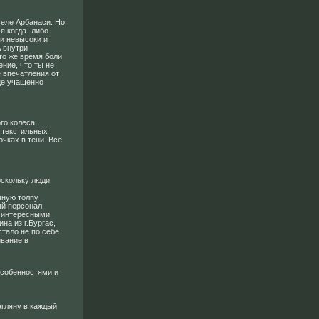
еле Арбанаси. Но
я когда- либо
и невысоки и
А внутри
то же время боли
ние, что ты не
е впечатления от
це учащенно
го колеса,
х текстильных
очках в тени. Все
оскольку люди
мную толпу
ый персонал
с интересными
на из г.Бургас,
стало не по себе
ивание в
особенностями и
агляну в каждый