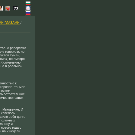
МИ ГЛАЗАМИ
/
тве, с репортажа
ну говорили, но
густой туман,
ние», не смотря
..К сожалению
ена в реальной
енностью к
и прочее, то моя
лизкое
самостоятельное
личество наших
. Мгновение. И
о хотелось
авило себя долго
оположных
Планину и
 нового года с
ы на 2 недели