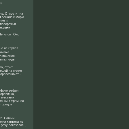
е.
нь. Отпустит на
Я бежала к Морю.
ине и
 побережья
ракушки
 Шепотом. Оно
но не глупая
рливые
о похожее
ши взгляды
», стоит
вещей на пляже
отрапезничать
е фотографии,
ерепичка,
, местами
лочки. Огромное
 городов
ка. Самый
ения картины не
нутку показалось,