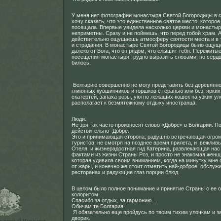
У меня нет фотографии монастыря Святой Богородицы в с
хочу сказать, что это единственное святое место, которое 
посещала. Впервые увидела насколько церкви и монастыр
неприметны. Сразу и не поймешь, что перед тобой храм. 
действительно ощущаешь атмосферу святости места и в 
и страдания. В монастыре Святой Богородицы было ощуще
далеко от Бога, что он рядом, что слышит тебя. Пережиты
посещения монастыря трудно выразить словами, но серд
билось.
Болгарию совершенно не могу представить без деревянно
глиняных кувшинчиков и горшков с геранью или без, ярки
скатертей, запаха розы, уютно лежащих кошек на узких ул
располагает к безмятежному отдыху иностранца.
Люди.
Не зря так часто произносят слово «Добре» в Болгарии. П
действительно -Добре.
Это и принимающая сторона, радушно встречающая огро
туристов, не смотря на позднее время прилета, и вежлив
Отеля, и жизнерадостная гид Катерина, развлекающая на
фактами из жизни Страны Роз, и просто не знакомая женщи
которая удивила своим вниманием, когда на минутку мне 
от жары, и конечно же стоит отметить най-доброе обслуж
ресторанах и радующие глаз порции блюд.
В целом было полное понимание и принятие Страны с ее 
колоритом.
Спасибо за отдых, за гармонию...
Обичам те Болгария.
Я обязательно еще пройдусь по твоим тихим улочкам и з
дворик.