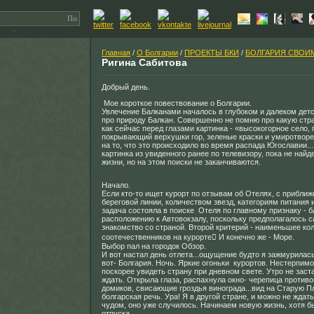
Главная
/
О Болгарии
/
ПРОЕКТЫ БКИ
/
БОЛГАРИЯ СВОИ
Ригина Сабитова
Добрый день.
Мое короткое повествование о Болгарии.
Увлечение Балканами началось в глубоком и далеком детс
про природу Балкан. Совершенно не помню про какую стра
как сейчас перед глазами картинка - «высокогорное село, 
покрывающий верхушки гор, зеленые краски и умиротворе
на то, что это происходило во время распада Югославии..
картинка из увиденного ранее по телевизору, пока не найд
жизни, но на этом поиски не заканчиваются.
Начало.
Если кто-то ищет курорт по отзывам об Отелях, с приближ
береговой линии, количеством звезд, категориям питания 
задача состояла в поиске Отеля по главному признаку - б
расположению к Автовокзалу, поскольку предполагалось 
знакомство со страной. Второй критерий - наименьшее ко
соотечественников на курорте И конечно же - Море.
Выбор пал на городок Обзор.
И вот настал день отлета...ощущение будто я зажмурилась
вот- Болгария. Ночь. Яркие огоньки курортов. Нестерпим
поскорее увидеть страну при дневном свете. Утро не заст
ждать. Открыла глаза, распахнула окно- черепица против
домиков, свисающие гроздья винограда...вид на Старую 
болгарская речь. Ура! Я в другой стране, и можно не ждать
чудом, оно уже случилось. Начинаем новую жизнь, хотя б
отпуска.