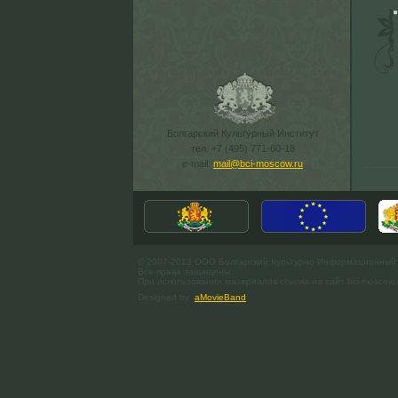
Болгарский Культурный Институт
тел. +7 (495) 771-60-18
e-mail:
mail@bci-moscow.ru
© 2007-2013 ООО Болгарский Культурно-Информационный
Все права защищены.
При использовании материалов ссылка на сайт bci-moscow.
Designed by
aMovieBand