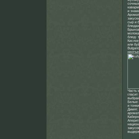
сочных
каварм
и знам
Аромат
закуск
сыр и 
блюдах
Брынза
молока
блюд- 
Кислое
или бу
Bulgar
неотъе
Часть 
гласит
выбран
Белые 
и тонк
Димят.
аромат
Каберн
Аперит
национ
закусо
выдерж