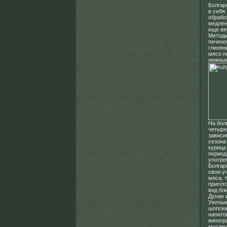
Болгар
в себя
обрабо
медлен
еще вк
Методы
печено
глинян
мясо п
нежным
На бол
четыре
зависи
сезона
курица
период
употре
Болгар
свои у
мяса, 
пригот
вид бл
Дунае 
Уютные
шопски
напито
виногр
мусаку