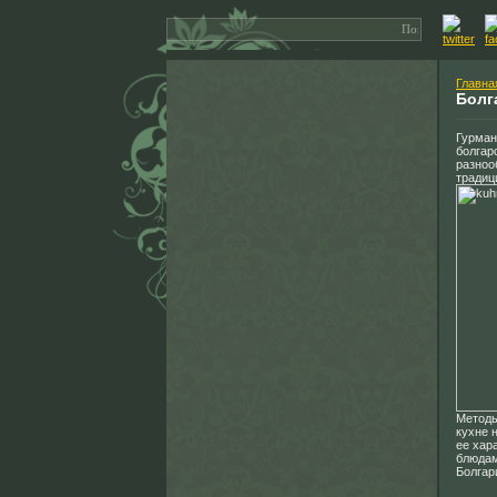
Главна
Болг
Гурман
болгар
разноо
традиц
Методы
кухне 
ее хар
блюдам
Болгар