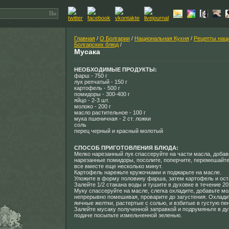
Главная
/
О Болгарии
/
Национальная Кухня
/
Рецепты нац
Болгарских блюд
/
Мусака
НЕОБХОДИМЫЕ ПРОДУКТЫ:
фарш - 750 г
лук репчатый - 150 г
картофель - 500 г
помидоры - 300-400 г
яйцо - 2-3 шт.
молоко - 200 г
масло растительное - 100 г
мука пшеничная - 2 ст. ложки
соль
перец черный и красный молотый
СПОСОБ ПРИГОТОВЛЕНИЯ БЛЮДА:
Мелко нарезанный лук спассеруйте на части масла, доба
нарезанные помидоры, посолите, поперчите, перемешайте
все вместе еще несколько минут.
Картофель нарежьте кружочками и поджарьте на масле.
Уложите в форму половину фарша, затем картофель и ос
Залейте 1/2 стакана воды и тушите в духовке в течение 20
Муку спассеруйте на масле, слегка охладите, добавьте мо
непрерывно помешивая, проварите до загустения. Охлади
яичные желтки, растертые с солью, и взбитые в густую пе
Залейте мусаку полученной заправкой и подрумяньте в ду
подаче посыпьте измельченной зеленью.