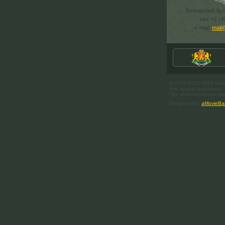
Болгарский Ку
тел. +7 (4
e-mail:
mail
© 2007-2013 ООО Бол
Все права защищены.
При использовании мат
Designed by
aMovieBa