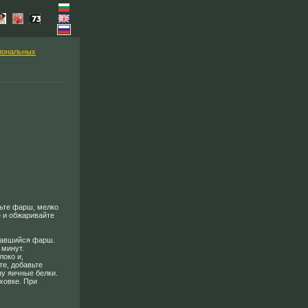
иональных
вьте фарш, мелко
 и обжаривайте
тавшийся фарш.
 минут.
локо и,
те, добавьте
ну яичные белки.
ховке. При