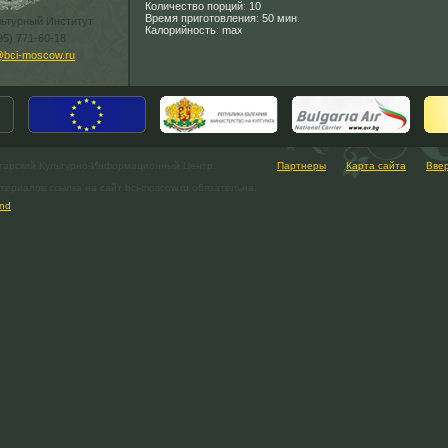
Количество порций: 10
Время приготовления: 50 мин.
льтурный Институт
Калорийность: max
95) 771-60-18
@bci-moscow.ru
гарский Культурно-Информационный Центр.
Партнеры
Карта сайта
Вве
ериалов ссылка на сайт bci-moscow.ru обязательна.
nd