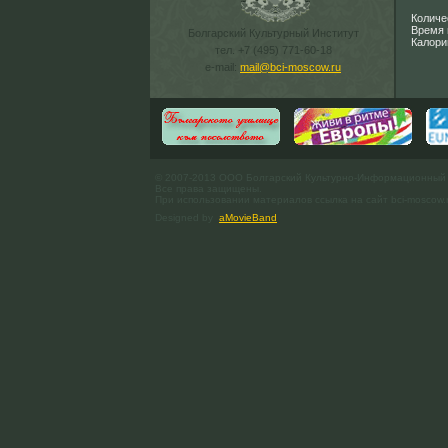
Количе
Время 
Болгарский Культурный Институт
Калори
тел. +7 (495) 771-60-18
e-mail:
mail@bci-moscow.ru
© 2007-2013 ООО Болгарский Культурно-Информационный
Все права защищены.
При использовании материалов ссылка на сайт bci-moscow.
Designed by
aMovieBand