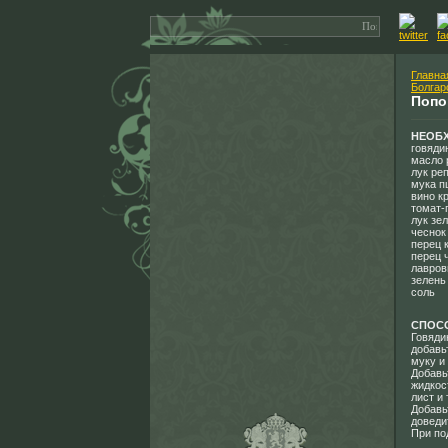
Главна
Болгар
Попо
НЕОБ
говядин
масло 
лук реп
мука п
вино кр
томат-п
лук зел
чеснок 
перец 
перец 
лавров
зелень
соль
СПОС
Говяди
добавь
муку и
Добавь
жидкос
лист и
Добавь
доведи
При по