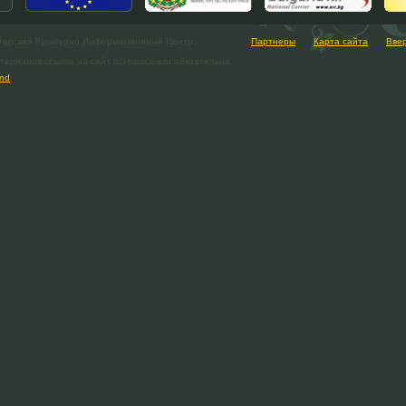
гарский Культурно-Информационный Центр.
Партнеры
Карта сайта
Вве
ериалов ссылка на сайт bci-moscow.ru обязательна.
nd