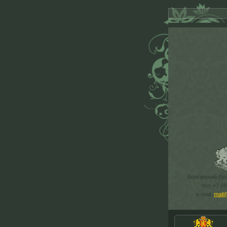
Болгарский Ку
тел. +7 (4
e-mail:
mail