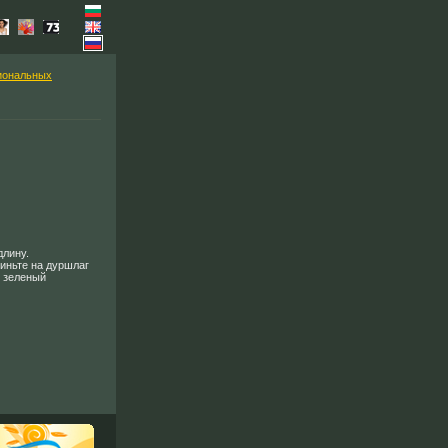
иональных
длину.
иньте на дуршлаг
е зеленый