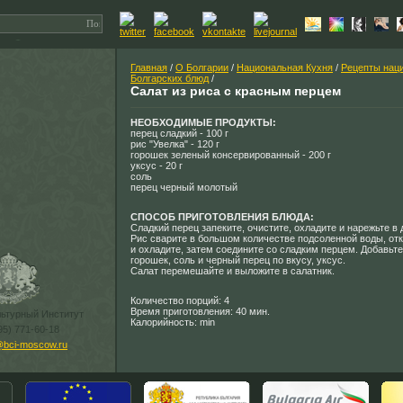
Главная
/
О Болгарии
/
Национальная Кухня
/
Рецепты нац
Болгарских блюд
/
Салат из риса с красным перцем
НЕОБХОДИМЫЕ ПРОДУКТЫ:
перец сладкий - 100 г
рис "Увелка" - 120 г
горошек зеленый консервированный - 200 г
уксус - 20 г
соль
перец черный молотый
СПОСОБ ПРИГОТОВЛЕНИЯ БЛЮДА:
Сладкий перец запеките, очистите, охладите и нарежьте в 
Рис сварите в большом количестве подсоленной воды, отк
и охладите, затем соедините со сладким перцем. Добавьт
горошек, соль и черный перец по вкусу, уксус.
Салат перемешайте и выложите в салатник.
Количество порций: 4
Время приготовления: 40 мин.
льтурный Институт
Калорийность: min
95) 771-60-18
@bci-moscow.ru