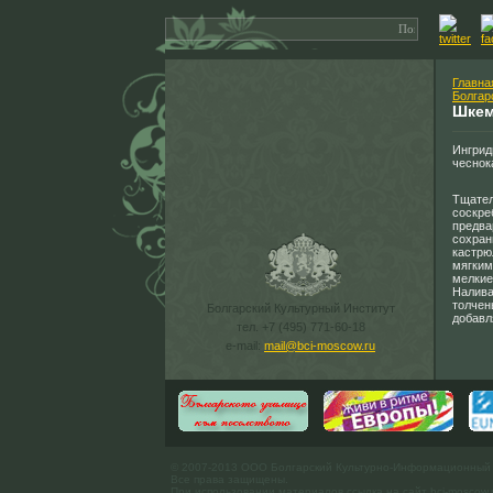
Главна
Болгар
Шкем
Ингрид
чеснок
Тщател
соскре
предва
сохран
кастрю
мягким
мелкие
Налива
толчен
Болгарский Культурный Институт
добавл
тел. +7 (495) 771-60-18
e-mail:
mail@bci-moscow.ru
© 2007-2013 ООО Болгарский Культурно-Информационный
Все права защищены.
При использовании материалов ссылка на сайт bci-moscow.