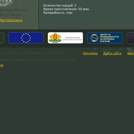
Количество порций: 2
Время приготовления: 50 мин.
льтурный Институт
Калорийность: max
95) 771-60-18
@bci-moscow.ru
гарский Культурно-Информационный Центр.
Партнеры
Карта сайта
Вве
ериалов ссылка на сайт bci-moscow.ru обязательна.
nd