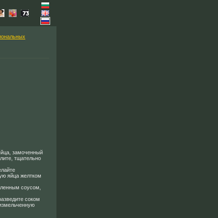
иональных
яйца, замоченный
олите, тщательно
елайте
тую яйца желтком
вленным соусом,
разведите соком
 измельченную