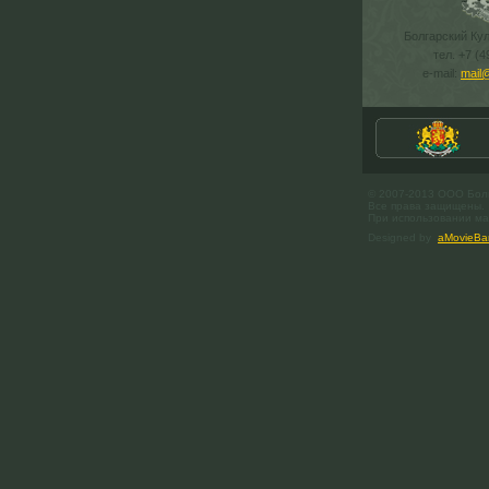
Болгарский Ку
тел. +7 (4
e-mail:
mail
© 2007-2013 ООО Бол
Все права защищены.
При использовании мат
Designed by
aMovieBa