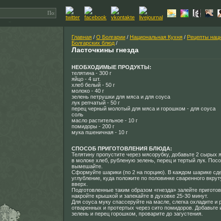
Главная
/
О Болгарии
/
Национальная Кухня
/
Рецепты нац
Болгарских блюд
/
Ласточкины гнезда
НЕОБХОДИМЫЕ ПРОДУКТЫ:
телятина - 300 г
яйцо - 4 шт.
хлеб белый - 50 г
молоко - 40 г
зелень петрушки для мяса и для соуса
лук репчатый - 50 г
перец черный молотый для мяса и горошком - для соуса
соль
масло растительное - 10 г
помидоры - 200 г
мука пшеничная - 10 г
СПОСОБ ПРИГОТОВЛЕНИЯ БЛЮДА:
Телятину пропустите через мясорубку, добавьте 2 сырых 
в молоке хлеб, рубленую зелень, перец и тертый лук. Пос
вымешайте.
Сформуйте шарики (по 2 на порцию). В каждом шарике сд
углубление, куда положите по половинке сваренного вкру
вверх.
Подготовленные таким образом «гнезда» залейте пригото
накройте крышкой и запекайте в духовке 25-30 минут.
Для соуса муку спассеруйте на масле, слегка охладите и 
отваренных и протертых через сито помидоров. Добавьте
зелень и перец горошком, проварите до загустения.