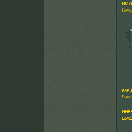
ИМУ
Подро
КАК
Подро
ИНВ
Подро