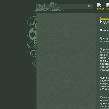
Главна
Недв
Почем
Доводо
перечи
Черном
бескон
Пляжи 
моря. 
годы м
прести
подтве
послед
Черном
и южну
воздух
северн
+25 бр
Сами п
морем 
детьми
в «ляг