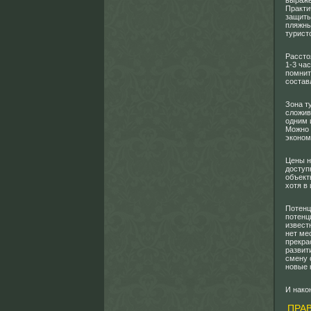
выраже
Практи
защиты
пляжны
турист
Рассто
1-3 ча
помнит
состав
Зона т
сложив
одним 
Можно 
эконом
Цены н
доступ
объект
хотя в
Потенц
потенц
извест
нет ме
прекра
развит
смену 
новые 
И нако
ПРА