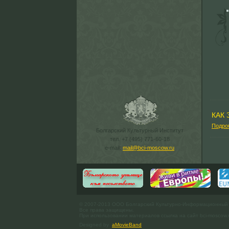
КАК
Подро
Болгарский Культурный Институт
тел. +7 (495) 771-60-18
e-mail:
mail@bci-moscow.ru
© 2007-2013 ООО Болгарский Культурно-Информационный
Все права защищены.
При использовании материалов ссылка на сайт bci-moscow.
Designed by
aMovieBand