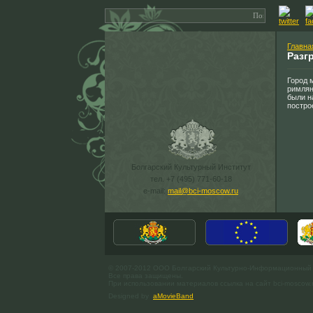
Главна
Разг
Город 
римлян
были н
постро
Болгарский Культурный Институт
тел. +7 (495) 771-60-18
e-mail:
mail@bci-moscow.ru
© 2007-2012 ООО Болгарский Культурно-Информационный
Все права защищены.
При использовании материалов ссылка на сайт bci-moscow.
Designed by
aMovieBand