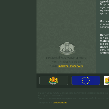
зданий
Возрож
года, 
музеи 
два те
Исключ
«Боров
соснов
Окрес
В 7 км
гостин
В 8 км
Целебн
бальне
гостин
Болгарский Культурный Институт
тел. +7 (495) 771-60-18
e-mail:
mail@bci-moscow.ru
© 2007-2013 ООО Болгарский Культурно-Информационный
Все права защищены.
При использовании материалов ссылка на сайт bci-moscow.
Designed by
aMovieBand