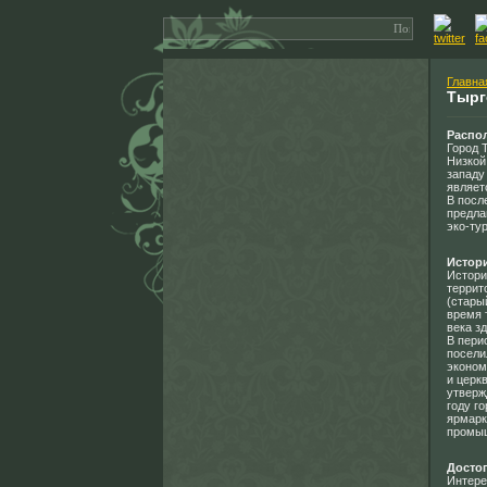
Главна
Тырг
Распо
Город 
Низкой
западу
являет
В посл
предла
эко-ту
Истор
Истори
террит
(стары
время 
века з
В пери
посели
эконом
и церк
утверж
году г
ярмарк
промыш
Досто
Интере