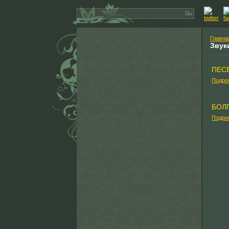
Главна
Звук
ПЕС
Подро
БОЛ
Подро