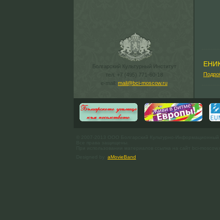
ЕНИ
Болгарский Культурный Институт
Подро
тел. +7 (495) 771-60-18
e-mail:
mail@bci-moscow.ru
© 2007-2013 ООО Болгарский Культурно-Информационный
Все права защищены.
При использовании материалов ссылка на сайт bci-moscow.
Designed by
aMovieBand