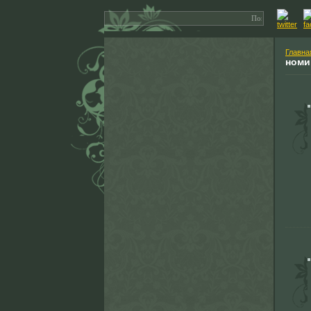
Главна
номи