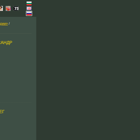
арии»
/
САНДР
ЕГ