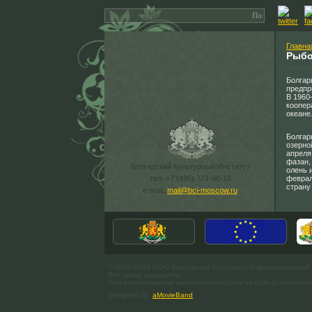
Главна
Рыбо
Болгар
предпр
В 1960
коопер
океане
Болгар
озерно
апреля
фазан, 
Болгарский Культурный Институт
олень 
тел. +7 (495) 771-60-18
феврал
страну
e-mail:
mail@bci-moscow.ru
© 2007-2012 ООО Болгарский Культурно-Информационный
Все права защищены.
При использовании материалов ссылка на сайт bci-moscow.
Designed by
aMovieBand