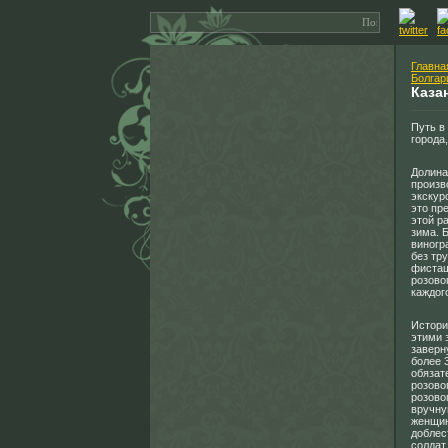
Главна
Болгар
Каза
Путь в
города
Долина
произв
экскур
это пр
этой р
зима. 
виногр
без тр
фисташ
розово
каждог
Истори
этими 
заверн
более 
обязат
розово
розово
вручну
женщин
доблес
солдат