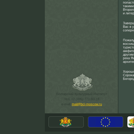
попаст
такими
Второг
и лите
Заверш
Вас в 
соперн
Пожалу
восхищ
турист
амфите
другим
река Я
архите
Хорошо
Сорока
Богоро
Болгарский Культурный Институт
тел. +7 (495) 771-60-18
e-mail:
mail@bci-moscow.ru