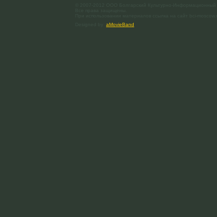
© 2007-2012 ООО Болгарский Культурно-Информационный
Все права защищены.
При использовании материалов ссылка на сайт bci-moscow.
Designed by
aMovieBand