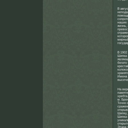
В авгу
непода
помощь
сопрот
наших 
жизнь,
превос
отраже
которо
мирный
госуда
В 1902
Шипка 
являющ
богато
креста
колоко
хранят
Имена 
высече
На вер
памятн
хребта
м. Бро
Точно 
сражен
открыв
Шипку,
Шипка 
уникал
открыт
Этара 